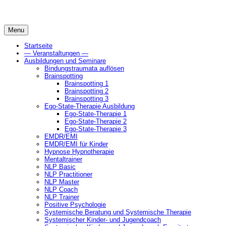
Skip
to
content
Menu
Startseite
— Veranstaltungen —
Ausbildungen und Seminare
Bindungstraumata auflösen
Brainspotting
Brainspotting 1
Brainspotting 2
Brainspotting 3
Ego-State-Therapie Ausbildung
Ego-State-Therapie 1
Ego-State-Therapie 2
Ego-State-Therapie 3
EMDR/EMI
EMDR/EMI für Kinder
Hypnose Hypnotherapie
Mentaltrainer
NLP Basic
NLP Practitioner
NLP Master
NLP Coach
NLP Trainer
Positive Psychologie
Systemische Beratung und Systemische Therapie
Systemischer Kinder- und Jugendcoach