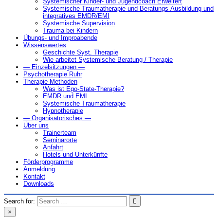
Systemischer Kinder- und Jugendcoach Erweitert
Systemische Traumatherapie und Beratungs-Ausbildung und
integratives EMDR/EMI
Systemische Supervision
Trauma bei Kindern
Übungs- und Improabende
Wissenswertes
Geschichte Syst. Therapie
Wie arbeitet Systemische Beratung / Therapie
— Einzelsitzungen —
Psychotherapie Ruhr
Therapie Methoden
Was ist Ego-State-Therapie?
EMDR und EMI
Systemische Traumatherapie
Hypnotherapie
— Organisatorisches —
Über uns
Trainerteam
Seminarorte
Anfahrt
Hotels und Unterkünfte
Förderprogramme
Anmeldung
Kontakt
Downloads
Search for:
×