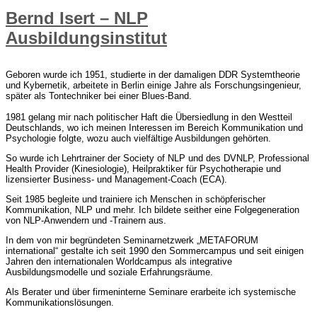
Bernd Isert – NLP
Ausbildungsinstitut
Geboren wurde ich 1951, studierte in der damaligen DDR Systemtheorie
und Kybernetik, arbeitete in Berlin einige Jahre als Forschungsingenieur,
später als Tontechniker bei einer Blues-Band.
1981 gelang mir nach politischer Haft die Übersiedlung in den Westteil
Deutschlands, wo ich meinen Interessen im Bereich Kommunikation und
Psychologie folgte, wozu auch vielfältige Ausbildungen gehörten.
So wurde ich Lehrtrainer der Society of NLP und des DVNLP, Professional
Health Provider (Kinesiologie), Heilpraktiker für Psychotherapie und
lizensierter Business- und Management-Coach (ECA).
Seit 1985 begleite und trainiere ich Menschen in schöpferischer
Kommunikation, NLP und mehr. Ich bildete seither eine Folgegeneration
von NLP-Anwendern und -Trainern aus.
In dem von mir begründeten Seminarnetzwerk „METAFORUM
international“ gestalte ich seit 1990 den Sommercampus und seit einigen
Jahren den internationalen Worldcampus als integrative
Ausbildungsmodelle und soziale Erfahrungsräume.
Als Berater und über firmeninterne Seminare erarbeite ich systemische
Kommunikationslösungen.