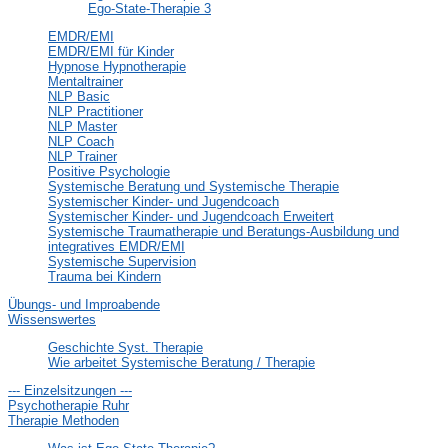
Ego-State-Therapie 3
EMDR/EMI
EMDR/EMI für Kinder
Hypnose Hypnotherapie
Mentaltrainer
NLP Basic
NLP Practitioner
NLP Master
NLP Coach
NLP Trainer
Positive Psychologie
Systemische Beratung und Systemische Therapie
Systemischer Kinder- und Jugendcoach
Systemischer Kinder- und Jugendcoach Erweitert
Systemische Traumatherapie und Beratungs-Ausbildung und
integratives EMDR/EMI
Systemische Supervision
Trauma bei Kindern
Übungs- und Improabende
Wissenswertes
Geschichte Syst. Therapie
Wie arbeitet Systemische Beratung / Therapie
--- Einzelsitzungen ---
Psychotherapie Ruhr
Therapie Methoden