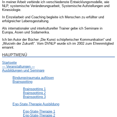
In meiner Arbeit verbinde ich verschiedenste Entwicklungsmodelle, wie
NLP, systemische Veränderungsarbeit, Systemische Aufstellungen und
Kinesiologie.
In Einzelarbeit und Coaching begleite ich Menschen zu erfüllter und
erfolgreicher Lebensgestaltung.
Als internationaler und interkultureller Trainer gebe ich Seminare in
Europa, Asien und Südamerika.
Ich bin Autor der Bücher „Die Kunst schöpferischer Kommunikation“ und
„Wurzeln der Zukunft“. Vom DVNLP wurde ich im 2002 zum Ehrenmitglied
ernannt.
HAUPTMENÜ
Startseite
--- Veranstaltungen ---
Ausbildungen und Seminare
Bindungstraumata auflösen
Brainspotting
Brainspotting 1
Brainspotting 2
Brainspotting 3
Ego-State-Therapie Ausbildung
Ego-State-Therapie 1
Ego-State-Therapie 2