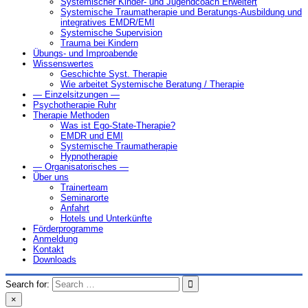
Systemischer Kinder- und Jugendcoach Erweitert
Systemische Traumatherapie und Beratungs-Ausbildung und
integratives EMDR/EMI
Systemische Supervision
Trauma bei Kindern
Übungs- und Improabende
Wissenswertes
Geschichte Syst. Therapie
Wie arbeitet Systemische Beratung / Therapie
— Einzelsitzungen —
Psychotherapie Ruhr
Therapie Methoden
Was ist Ego-State-Therapie?
EMDR und EMI
Systemische Traumatherapie
Hypnotherapie
— Organisatorisches —
Über uns
Trainerteam
Seminarorte
Anfahrt
Hotels und Unterkünfte
Förderprogramme
Anmeldung
Kontakt
Downloads
Search for:
×