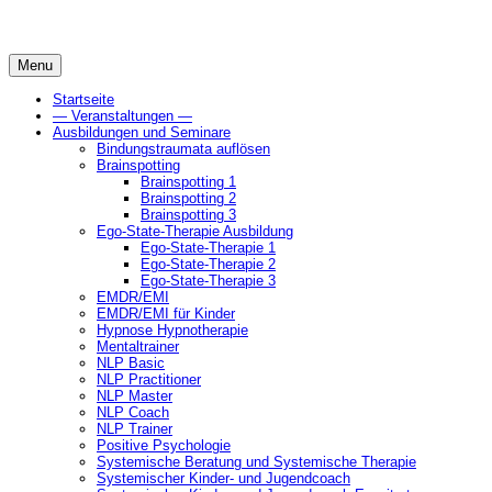
Skip
to
content
Menu
Startseite
— Veranstaltungen —
Ausbildungen und Seminare
Bindungstraumata auflösen
Brainspotting
Brainspotting 1
Brainspotting 2
Brainspotting 3
Ego-State-Therapie Ausbildung
Ego-State-Therapie 1
Ego-State-Therapie 2
Ego-State-Therapie 3
EMDR/EMI
EMDR/EMI für Kinder
Hypnose Hypnotherapie
Mentaltrainer
NLP Basic
NLP Practitioner
NLP Master
NLP Coach
NLP Trainer
Positive Psychologie
Systemische Beratung und Systemische Therapie
Systemischer Kinder- und Jugendcoach