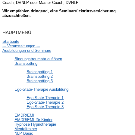
Coach, DVNLP oder Master Coach, DVNLP
Wir empfehlen dringend, eine Seminarrücktrittsversicherung
abzuschließen.
HAUPTMENÜ
Startseite
--- Veranstaltungen ---
Ausbildungen und Seminare
Bindungstraumata auflösen
Brainspotting
Brainspotting 1
Brainspotting 2
Brainspotting 3
Ego-State-Therapie Ausbildung
Ego-State-Therapie 1
Ego-State-Therapie 2
Ego-State-Therapie 3
EMDR/EMI
EMDR/EMI für Kinder
Hypnose Hypnotherapie
Mentaltrainer
NLP Basic