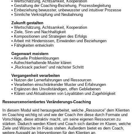
• Wertschätzung, Achtsamkeit, Kooperation
• Gestaltung der Coaching-Beziehung, Prozessbegleitung
• Einbeziehung bewusster, unbewusster und intuitiver Prozesse
• Sinnliche Verknüpfung und Neubahnung
Zukunft gestalten
• Wertschätzung, Achtsamkeit, Kooperation
• Ziele, Sinn und Nachhaltigkeit
• Kompositionen und Strategien des Erfolgs
• Arbeit mit Hindernissen, Einwänden und Beziehungen
• Fähigkeiten entwickeln
Gegenwart meistern
• Aktuelle Problemlösungen
• Aufrechterhaltende Muster klären
• „Rucksack packen“ und nächster Schritt
Vergangenheit verarbeiten
• Nutzen der Lernerfahrungen und Ressourcen
• Verarbeiten einschränkender Muster und Erfahrungen
• Ergänzen des Unvollständigen, offen Gebliebenen
• Klären und Aktualisieren von Loyalitäten und Zugehörigkeit
Ressourcenorientiertes Veränderungs-Coaching
In diesem Modul wird herausgearbeitet, welche „Ressource“ dem Klienten
im Coaching wichtig ist und wie der Coach ihm diese durch Formate und
Vorschläge, diese attraktiv macht, um seine eigenen Ressourcen zu
stärken. Dadurch werden Klient und Coach sich darüber im Klaren, welche
Ziele und Wünsche im Fokus stehen. Außerdem bietet es dem Coach,
weitere Auswahl an Interventionen für den Klienten an.