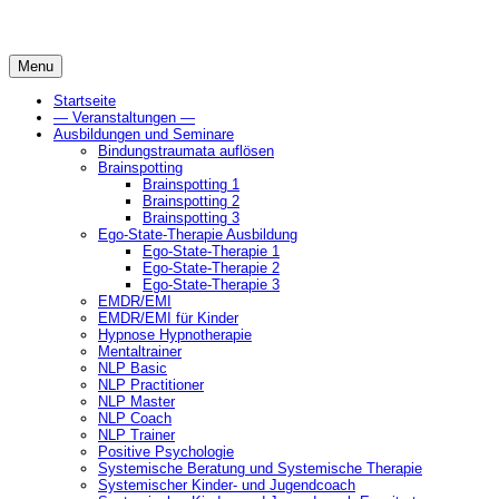
Skip
to
content
Menu
Startseite
— Veranstaltungen —
Ausbildungen und Seminare
Bindungstraumata auflösen
Brainspotting
Brainspotting 1
Brainspotting 2
Brainspotting 3
Ego-State-Therapie Ausbildung
Ego-State-Therapie 1
Ego-State-Therapie 2
Ego-State-Therapie 3
EMDR/EMI
EMDR/EMI für Kinder
Hypnose Hypnotherapie
Mentaltrainer
NLP Basic
NLP Practitioner
NLP Master
NLP Coach
NLP Trainer
Positive Psychologie
Systemische Beratung und Systemische Therapie
Systemischer Kinder- und Jugendcoach