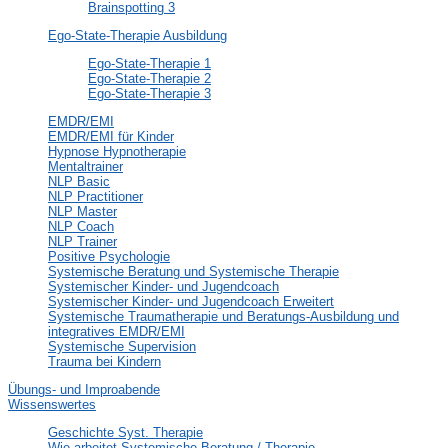
Brainspotting 3
Ego-State-Therapie Ausbildung
Ego-State-Therapie 1
Ego-State-Therapie 2
Ego-State-Therapie 3
EMDR/EMI
EMDR/EMI für Kinder
Hypnose Hypnotherapie
Mentaltrainer
NLP Basic
NLP Practitioner
NLP Master
NLP Coach
NLP Trainer
Positive Psychologie
Systemische Beratung und Systemische Therapie
Systemischer Kinder- und Jugendcoach
Systemischer Kinder- und Jugendcoach Erweitert
Systemische Traumatherapie und Beratungs-Ausbildung und
integratives EMDR/EMI
Systemische Supervision
Trauma bei Kindern
Übungs- und Improabende
Wissenswertes
Geschichte Syst. Therapie
Wie arbeitet Systemische Beratung / Therapie