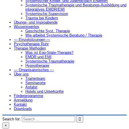
Systemischer Kinder- und Jugendcoach Erweitert
Systemische Traumatherapie und Beratungs-Ausbildung und
integratives EMDR/EMI
Systemische Supervision
Trauma bei Kindern
Übungs- und Improabende
Wissenswertes
Geschichte Syst. Therapie
Wie arbeitet Systemische Beratung / Therapie
— Einzelsitzungen —
Psychotherapie Ruhr
Therapie Methoden
Was ist Ego-State-Therapie?
EMDR und EMI
Systemische Traumatherapie
Hypnotherapie
— Organisatorisches —
Über uns
Trainerteam
Seminarorte
Anfahrt
Hotels und Unterkünfte
Förderprogramme
Anmeldung
Kontakt
Downloads
Search for:
×