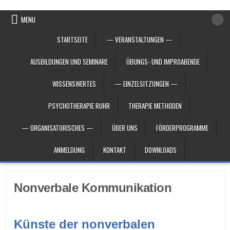
Skip to content
MENU
STARTSEITE
— VERANSTALTUNGEN —
AUSBILDUNGEN UND SEMINARE
ÜBUNGS- UND IMPROABENDE
WISSENSWERTES
— EINZELSITZUNGEN —
PSYCHOTHERAPIE RUHR
THERAPIE METHODEN
— ORGANISATORISCHES —
ÜBER UNS
FÖRDERPROGRAMME
ANMELDUNG
KONTAKT
DOWNLOADS
Nonverbale Kommunikation
Künste der nonverbalen