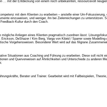
den … mit der Entdeckung von einem noch unbekannten, ressourcevoll neugier
petenz mit dem Klienten zu erarbeiten – anstelle einer Um-Fokussierung, di
rumente einzuweisen, und weniger, ihn bei Zielerreichungen zu unterstützen. 
he Feedback-Kultur durch den Coach.
die mögliche Anliegen eines Klienten pragmatisch zuordnen lässt. Lösungsfok
ir, Erickson, DeShazer / Kim Berg, Varga von Kibéd / Sparrer sowie Modelli
ische Vorgehensweisen. Besonderer Wert wird auf das filigrane Zusammenwir
ative Situationen aus Coaching und Führung zu erarbeiten. Diese soll nicht e
nitionen und Querverweisen auf Ähnlichkeiten und Unterschiede zu anderen M
i.
ührungskräfte, Berater und Trainer. Gearbeitet wird mit Fallbeispielen, Theo