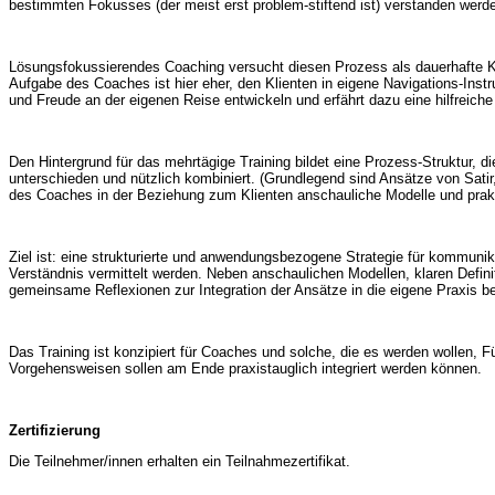
bestimmten Fokusses (der meist erst problem-stiftend ist) verstanden wer
Lösungsfokussierendes Coaching versucht diesen Prozess als dauerhafte Kom
Aufgabe des Coaches ist hier eher, den Klienten in eigene Navigations-Inst
und Freude an der eigenen Reise entwickeln und erfährt dazu eine hilfreic
Den Hintergrund für das mehrtägige Training bildet eine Prozess-Struktur, 
unterschieden und nützlich kombiniert. (Grundlegend sind Ansätze von Sat
des Coaches in der Beziehung zum Klienten anschauliche Modelle und prakt
Ziel ist: eine strukturierte und anwendungsbezogene Strategie für kommunik
Verständnis vermittelt werden. Neben anschaulichen Modellen, klaren Defi
gemeinsame Reflexionen zur Integration der Ansätze in die eigene Praxis be
Das Training ist konzipiert für Coaches und solche, die es werden wollen, F
Vorgehensweisen sollen am Ende praxistauglich integriert werden können.
Zertifizierung
Die Teilnehmer/innen erhalten ein Teilnahmezertifikat.