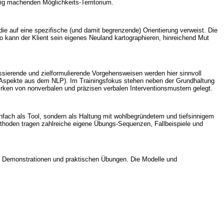
ig machenden Möglichkeits-Territorium.
e auf eine spezifische (und damit begrenzende) Orientierung verweist. Die
So kann der Klient sein eigenes Neuland kartographieren, hinreichend Mut
ussierende und zielformulierende Vorgehensweisen werden hier sinnvoll
ng-Aspekte aus dem NLP). Im Trainingsfokus stehen neben der Grundhaltung
ken von nonverbalen und präzisen verbalen Interventionsmustern gelegt.
infach als Tool, sondern als Haltung mit wohlbegründetem und tiefsinnigem
ethoden tragen zahlreiche eigene Übungs-Sequenzen, Fallbeispiele und
rie, Demonstrationen und praktischen Übungen. Die Modelle und