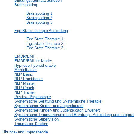
Bindungstraumata auflösen
Brainspotting
Brainspotting 1
Brainspotting 2
Brainspotting 3
Ego-State-Therapie Ausbildung
Ego-State-Therapie 1
Ego-State-Therapie 2
Ego-State-Therapie 3
EMDR/EMI
EMDR/EMI für Kinder
Hypnose Hypnotherapie
Mentaltrainer
NLP Basic
NLP Practitioner
NLP Master
NLP Coach
NLP Trainer
Positive Psychologie
Systemische Beratung und Systemische Therapie
Systemischer Kinder- und Jugendcoach
Systemischer Kinder- und Jugendcoach Erweitert
Systemische Traumatherapie und Beratungs-Ausbildung und integr
Systemische Supervision
Trauma bei Kindern
Übungs- und Improabende