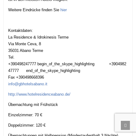
Weitere Eindrücke finden Sie
hier
Kontaktdaten:
La Residence & Idrokinesis Terme
Via Monte Ceva, 8
35031 Abano Terme
Tel.
+390498247777
begin_of_the_skype_highlighting
+3904982
47777
end_of_the_skype_highlighting
Fax +390498668396
info@gbhotelsabano.it
http://www.hotelresidenceabano.de/
Übernachtung mit Frühstück
Einzelzimmer: 70 €
Scrol
Doppelzimmer: 120 €
Übernachtungen mit Halbpension (Mindestaufenthalt 3 Nächte)