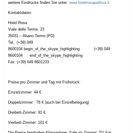
weitere Eindrücke finden Sie unter:
www.hotelrosapadova.it
Kontaktdaten:
Hotel Rosa
Viale delle Terme, 23
35031 – Abano Terme (PD)
Tel.:
(+39) 049
8600104
begin_of_the_skype_highlighting
(+39) 049
8600104
end_of_the_skype_highlighting
Fax: (+39) 049 8601233
Preise pro Zimmer und Tag mit Frühstück:
Einzelzimmer: 44 €
Doppelzimmer: 78 € (auch bei Einzelbelegung)
Dreibett-Zimmer: 91 €
Vierbett-Zimmer: 101 €
Die Preise beinhalten Klimaanlage, Safe im Zimmer, TV Sat,