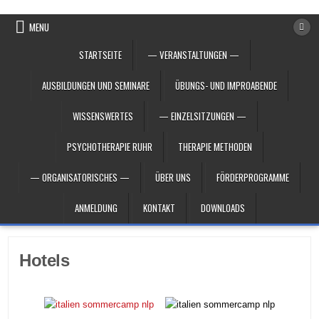
Skip to content
MENU
STARTSEITE
— VERANSTALTUNGEN —
AUSBILDUNGEN UND SEMINARE
ÜBUNGS- UND IMPROABENDE
WISSENSWERTES
— EINZELSITZUNGEN —
PSYCHOTHERAPIE RUHR
THERAPIE METHODEN
— ORGANISATORISCHES —
ÜBER UNS
FÖRDERPROGRAMME
ANMELDUNG
KONTAKT
DOWNLOADS
Hotels