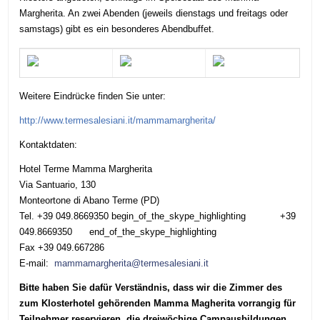
Margherita. An zwei Abenden (jeweils dienstags und freitags oder
samstags) gibt es ein besonderes Abendbuffet.
Weitere Eindrücke finden Sie unter:
http://www.termesalesiani.it/mammamargherita/
Kontaktdaten:
Hotel Terme Mamma Margherita
Via Santuario, 130
Monteortone di Abano Terme (PD)
Tel.
+39 049.8669350
begin_of_the_skype_highlighting
+39
049.8669350
end_of_the_skype_highlighting
Fax +39 049.667286
E-mail:
mammamargherita@termesalesiani.it
Bitte haben Sie dafür Verständnis, dass wir die Zimmer des
zum Klosterhotel gehörenden Mamma Magherita
vorrangig
für
Teilnehmer
reservieren
, die dreiwöchige Campausbildungen