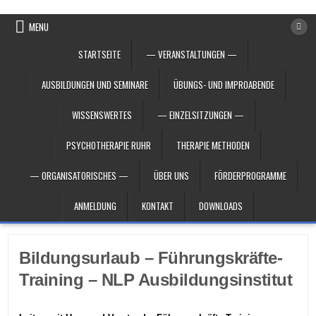
Skip to content
MENU
STARTSEITE
— VERANSTALTUNGEN —
AUSBILDUNGEN UND SEMINARE
ÜBUNGS- UND IMPROABENDE
WISSENSWERTES
— EINZELSITZUNGEN —
PSYCHOTHERAPIE RUHR
THERAPIE METHODEN
— ORGANISATORISCHES —
ÜBER UNS
FÖRDERPROGRAMME
ANMELDUNG
KONTAKT
DOWNLOADS
Bildungsurlaub – Führungskräfte-
Training – NLP Ausbildungsinstitut