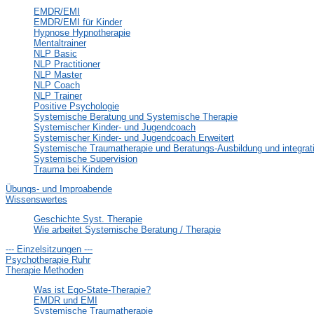
EMDR/EMI
EMDR/EMI für Kinder
Hypnose Hypnotherapie
Mentaltrainer
NLP Basic
NLP Practitioner
NLP Master
NLP Coach
NLP Trainer
Positive Psychologie
Systemische Beratung und Systemische Therapie
Systemischer Kinder- und Jugendcoach
Systemischer Kinder- und Jugendcoach Erweitert
Systemische Traumatherapie und Beratungs-Ausbildung und integr
Systemische Supervision
Trauma bei Kindern
Übungs- und Improabende
Wissenswertes
Geschichte Syst. Therapie
Wie arbeitet Systemische Beratung / Therapie
--- Einzelsitzungen ---
Psychotherapie Ruhr
Therapie Methoden
Was ist Ego-State-Therapie?
EMDR und EMI
Systemische Traumatherapie