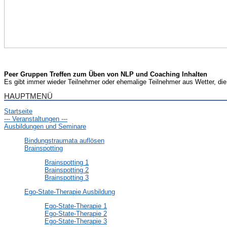
Peer Gruppen Treffen zum Üben von NLP und Coaching Inhalten
Es gibt immer wieder Teilnehmer oder ehemalige Teilnehmer aus Wetter, die
HAUPTMENÜ
Startseite
--- Veranstaltungen ---
Ausbildungen und Seminare
Bindungstraumata auflösen
Brainspotting
Brainspotting 1
Brainspotting 2
Brainspotting 3
Ego-State-Therapie Ausbildung
Ego-State-Therapie 1
Ego-State-Therapie 2
Ego-State-Therapie 3