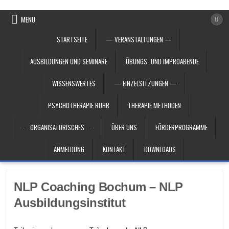
Skip to content
MENU
STARTSEITE
— VERANSTALTUNGEN —
AUSBILDUNGEN UND SEMINARE
ÜBUNGS- UND IMPROABENDE
WISSENSWERTES
— EINZELSITZUNGEN —
PSYCHOTHERAPIE RUHR
THERAPIE METHODEN
— ORGANISATORISCHES —
ÜBER UNS
FÖRDERPROGRAMME
ANMELDUNG
KONTAKT
DOWNLOADS
NLP Coaching Bochum – NLP
Ausbildungsinstitut