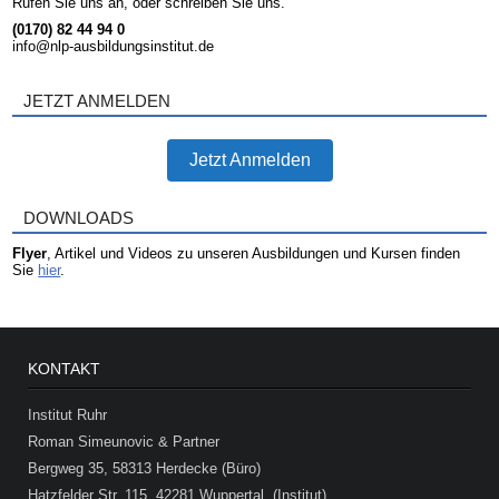
Rufen Sie uns an, oder schreiben Sie uns.
(0170) 82 44 94 0
info@nlp-ausbildungsinstitut.de
JETZT ANMELDEN
Jetzt Anmelden
DOWNLOADS
Flyer
, Artikel und Videos zu unseren Ausbildungen und Kursen finden
Sie
hier
.
KONTAKT
Institut Ruhr
Roman Simeunovic & Partner
Bergweg 35, 58313 Herdecke (Büro)
Hatzfelder Str. 115, 42281 Wuppertal (Institut)