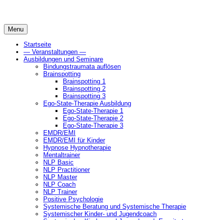
Skip
to
content
Menu
Startseite
— Veranstaltungen —
Ausbildungen und Seminare
Bindungstraumata auflösen
Brainspotting
Brainspotting 1
Brainspotting 2
Brainspotting 3
Ego-State-Therapie Ausbildung
Ego-State-Therapie 1
Ego-State-Therapie 2
Ego-State-Therapie 3
EMDR/EMI
EMDR/EMI für Kinder
Hypnose Hypnotherapie
Mentaltrainer
NLP Basic
NLP Practitioner
NLP Master
NLP Coach
NLP Trainer
Positive Psychologie
Systemische Beratung und Systemische Therapie
Systemischer Kinder- und Jugendcoach