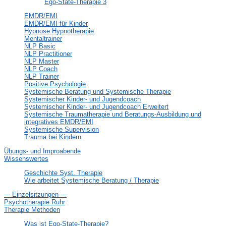
Ego-State-Therapie 3
EMDR/EMI
EMDR/EMI für Kinder
Hypnose Hypnotherapie
Mentaltrainer
NLP Basic
NLP Practitioner
NLP Master
NLP Coach
NLP Trainer
Positive Psychologie
Systemische Beratung und Systemische Therapie
Systemischer Kinder- und Jugendcoach
Systemischer Kinder- und Jugendcoach Erweitert
Systemische Traumatherapie und Beratungs-Ausbildung und
integratives EMDR/EMI
Systemische Supervision
Trauma bei Kindern
Übungs- und Improabende
Wissenswertes
Geschichte Syst. Therapie
Wie arbeitet Systemische Beratung / Therapie
--- Einzelsitzungen ---
Psychotherapie Ruhr
Therapie Methoden
Was ist Ego-State-Therapie?