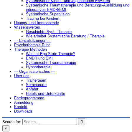
Systemischer Kinder- und Jugendcoach Erweitert
Systemische Traumatherapie und Beratungs-Ausbildung und
integratives EMDR/EMI
Systemische Supervision
Trauma bei Kindern
Übungs- und Improabende
Wissenswertes
Geschichte Syst. Therapie
Wie arbeitet Systemische Beratung / Therapie
— Einzelsitzungen —
Psychotherapie Ruhr
Therapie Methoden
Was ist Ego-State-Therapie?
EMDR und EMI
Systemische Traumatherapie
Hypnotherapie
— Organisatorisches —
Über uns
Trainerteam
Seminarorte
Anfahrt
Hotels und Unterkünfte
Förderprogramme
Anmeldung
Kontakt
Downloads
Search for:
×