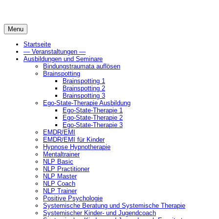
Skip
to
content
Menu
Startseite
— Veranstaltungen —
Ausbildungen und Seminare
Bindungstraumata auflösen
Brainspotting
Brainspotting 1
Brainspotting 2
Brainspotting 3
Ego-State-Therapie Ausbildung
Ego-State-Therapie 1
Ego-State-Therapie 2
Ego-State-Therapie 3
EMDR/EMI
EMDR/EMI für Kinder
Hypnose Hypnotherapie
Mentaltrainer
NLP Basic
NLP Practitioner
NLP Master
NLP Coach
NLP Trainer
Positive Psychologie
Systemische Beratung und Systemische Therapie
Systemischer Kinder- und Jugendcoach