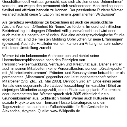
Geschäftsmodell vertraut gemacht, das sich als „lernendes Unternehmen“
versteht, um wegen den permanent sich verändernden Marktbedingungen
flexibel und effizient handeln zu können. Der passionierte Ruderer Werner
veranschaulicht diese Situation mit einem „permanenten Wildwasser“.
Als geradezu revolutionär zu bezeichnen ist auch die ausdrückliche
Absicht Werners, „Offenheit für Neues“ zu fördern. Im durchschnittlichen
Betriebsalltag ist dagegen Offenheit völlig unerwünscht und wird denn
auch meist als negativ empfunden. Wie eine arbeitspsychologische Studie
ergeben hat, sind die meisten Mobbing Opfer „offen für neue Erfahrungen“
(gewesen). Auch die Filialleiter von dm kamen am Anfang nur sehr schwer
mit dieser Umstellung zurecht.
Werner ist ein bekennender Anthroposoph und richtet seine
Unternehmensphilosophie nach den Prinzipien von
Persönlichkeitsentwicklung, Vertrauen und Kreativität aus. Daher sieht er
auch in seinen Mitarbeitern keine Personalkosten, sondern „Kreativposten“
mit „Mitarbeitereinkommen“. Prämien- und Bonussysteme betrachtet er als
permanentes „Misstrauen“ gegenüber der Leistungsbereitschaft seiner
Mitarbeiter (Stg. Ztg., 21. Mai 2003). Dennoch wird am Ende eines jeden
Tertials eine sogenannte „Tertialabschlusszahlung“ (in variabler Höhe) an
diejenigen Mitarbeiter ausgezahlt, deren Filiale das geplante Ziel erreicht
oder überschritten hat. Werner sprach sich 2005 öffentlich für ein
Grundeinkommen aus. Schließlich fördert Werner auch kulturelle und
soziale Projekte wie den Hermann-Hesse-Literaturpreis und ein
Tageszentrum als auch eine Zufluchtsstätte für Straßenkinder in
Alexandria, Ägypten. Quelle: www.Wikipedia.de
———-