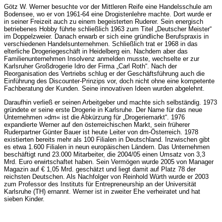
Götz W. Werner besuchte vor der Mittleren Reife eine Handelsschule am
Bodensee, wo er von 1961-64 eine Drogistenlehre machte. Dort wurde er
in seiner Freizeit auch zu einem begeisterten Ruderer. Sein energisch
betriebenes Hobby führte schließlich 1963 zum Titel „Deutscher Meister“
im Doppelzweier. Danach erwarb er sich eine gründliche Berufspraxis in
verschiedenen Handelsunternehmen. Schließlich trat er 1968 in das
elterliche Drogeriegeschäft in Heidelberg ein. Nachdem aber das
Familienunternehmen Insolvenz anmelden musste, wechselte er zur
Karlsruher Großdrogerie Idro der Firma „Carl Roth“. Nach der
Reorganisation des Vertriebs schlug er der Geschäftsführung auch die
Einführung des Discounter-Prinzips vor, doch nicht ohne eine kompetente
Fachberatung der Kunden. Seine innovativen Ideen wurden abgelehnt.
Daraufhin verließ er seinen Arbeitgeber und machte sich selbständig. 1973
gründete er seine erste Drogerie in Karlsruhe. Der Name für das neue
Unternehmen »dm« ist die Abkürzung für „Drogeriemarkt“. 1976
expandierte Werner auf den österreichischen Markt, sein früherer
Ruderpartner Günter Bauer ist heute Leiter von dm-Österreich. 1978
existierten bereits mehr als 100 Filialen in Deutschland. Inzwischen gibt
es etwa 1.600 Filialen in neun europäischen Ländern. Das Unternehmen
beschäftigt rund 23.000 Mitarbeiter, die 2004/05 einen Umsatz von 3,3
Mrd. Euro erwirtschaftet haben. Sein Vermögen wurde 2005 von Manager
Magazin auf € 1,05 Mrd. geschätzt und liegt damit auf Platz 78 der
reichsten Deutschen. Als Nachfolger von Reinhold Würth wurde er 2003
zum Professor des Instituts für Entrepreneurship an der Universität
Karlsruhe (TH) ernannt. Werner ist in zweiter Ehe verheiratet und hat
sieben Kinder.