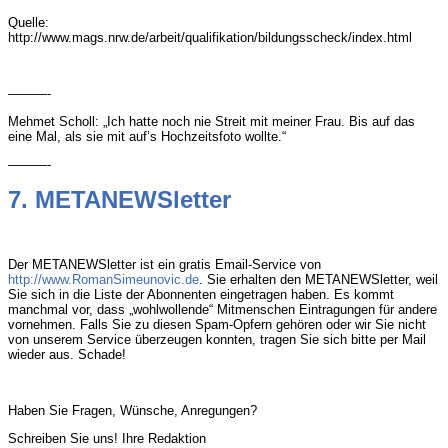
Quelle:
http://www.mags.nrw.de/arbeit/qualifikation/bildungsscheck/index.html
———-
Mehmet Scholl: „Ich hatte noch nie Streit mit meiner Frau. Bis auf das
eine Mal, als sie mit auf’s Hochzeitsfoto wollte.“
———-
7.
METANEWSletter
Der METANEWSletter ist ein gratis Email-Service von
http://www.RomanSimeunovic.de
. Sie erhalten den METANEWSletter, weil
Sie sich in die Liste der Abonnenten eingetragen haben. Es kommt
manchmal vor, dass „wohlwollende“ Mitmenschen Eintragungen für andere
vornehmen. Falls Sie zu diesen Spam-Opfern gehören oder wir Sie nicht
von unserem Service überzeugen konnten, tragen Sie sich bitte per Mail
wieder aus. Schade!
Haben Sie Fragen, Wünsche, Anregungen?
Schreiben Sie uns! Ihre Redaktion