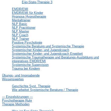
Ego-State-Therapie 3
EMDR/EMI
EMDR/EMI für Kinder
Hypnose Hypnotherapie
Mentaltrainer
NLP Basic
NLP Practitioner
NLP Master
NLP Coach
NLP Trainer
Positive Psychologie
Systemische Beratung und Systemische Therapie
Systemischer Kinder- und Jugendcoach
Systemischer Kinder- und Jugendcoach Erweitert
Systemische Traumatherapie und Beratungs-Ausbildung und
integratives EMDR/EMI
Systemische Supervision
Trauma bei Kindern
Übungs- und Improabende
Wissenswertes
Geschichte Syst. Therapie
Wie arbeitet Systemische Beratung / Therapie
--- Einzelsitzungen ---
Psychotherapie Ruhr
Therapie Methoden