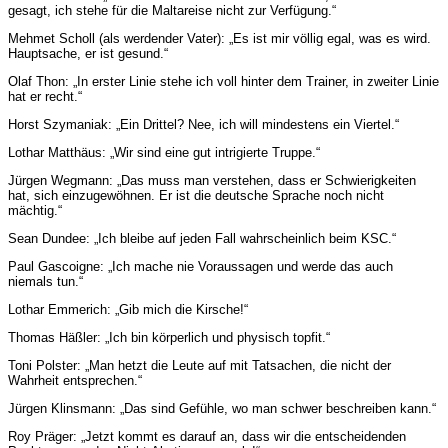
gesagt, ich stehe für die Maltareise nicht zur Verfügung.“
Mehmet Scholl (als werdender Vater): „Es ist mir völlig egal, was es wird.
Hauptsache, er ist gesund.“
Olaf Thon: „In erster Linie stehe ich voll hinter dem Trainer, in zweiter Linie
hat er recht.“
Horst Szymaniak: „Ein Drittel? Nee, ich will mindestens ein Viertel.“
Lothar Matthäus: „Wir sind eine gut intrigierte Truppe.“
Jürgen Wegmann: „Das muss man verstehen, dass er Schwierigkeiten
hat, sich einzugewöhnen. Er ist die deutsche Sprache noch nicht
mächtig.“
Sean Dundee: „Ich bleibe auf jeden Fall wahrscheinlich beim KSC.“
Paul Gascoigne: „Ich mache nie Voraussagen und werde das auch
niemals tun.“
Lothar Emmerich: „Gib mich die Kirsche!“
Thomas Häßler: „Ich bin körperlich und physisch topfit.“
Toni Polster: „Man hetzt die Leute auf mit Tatsachen, die nicht der
Wahrheit entsprechen.“
Jürgen Klinsmann: „Das sind Gefühle, wo man schwer beschreiben kann.“
Roy Präger: „Jetzt kommt es darauf an, dass wir die entscheidenden