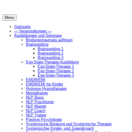
Skip
to
content
Menu
Startseite
— Veranstaltungen —
Ausbildungen und Seminare
Bindungstraumata auflösen
Brainspotting
Brainspotting 1
Brainspotting 2
Brainspotting 3
Ego-State-Therapie Ausbildung
Ego-State-Therapie 1
Ego-State-Therapie 2
Ego-State-Therapie 3
EMDR/EMI
EMDR/EMI für Kinder
Hypnose Hypnotherapie
Mentaltrainer
NLP Basic
NLP Practitioner
NLP Master
NLP Coach
NLP Trainer
Positive Psychologie
Systemische Beratung und Systemische Therapie
Systemischer Kinder- und Jugendcoach