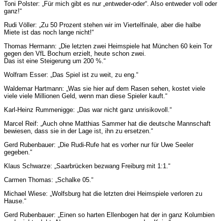
Toni Polster: „Für mich gibt es nur „entweder-oder“. Also entweder voll oder
ganz!“
Rudi Völler: „Zu 50 Prozent stehen wir im Viertelfinale, aber die halbe
Miete ist das noch lange nicht!“
Thomas Hermann: „Die letzten zwei Heimspiele hat München 60 kein Tor
gegen den VfL Bochum erzielt, heute schon zwei.
Das ist eine Steigerung um 200 %.“
Wolfram Esser: „Das Spiel ist zu weit, zu eng.“
Waldemar Hartmann: „Was sie hier auf dem Rasen sehen, kostet viele
viele viele Millionen Geld, wenn man diese Spieler kauft.“
Karl-Heinz Rummenigge: „Das war nicht ganz unrisikovoll.“
Marcel Reif: „Auch ohne Matthias Sammer hat die deutsche Mannschaft
bewiesen, dass sie in der Lage ist, ihn zu ersetzen.“
Gerd Rubenbauer: „Die Rudi-Rufe hat es vorher nur für Uwe Seeler
gegeben.“
Klaus Schwarze: „Saarbrücken bezwang Freiburg mit 1:1.“
Carmen
Thomas: „Schalke 05.“
Michael Wiese: „Wolfsburg hat die letzten drei Heimspiele verloren zu
Hause.“
Gerd Rubenbauer: „Einen so harten Ellenbogen hat der in ganz Kolumbien