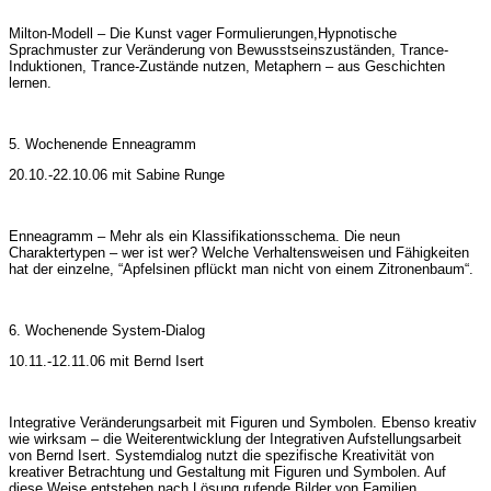
Milton-Modell – Die Kunst vager Formulierungen,Hypnotische
Sprachmuster zur Veränderung von Bewusstseinszuständen, Trance-
Induktionen, Trance-Zustände nutzen, Metaphern – aus Geschichten
lernen.
5. Wochenende Enneagramm
20.10.-22.10.06 mit Sabine Runge
Enneagramm – Mehr als ein Klassifikationsschema. Die neun
Charaktertypen – wer ist wer? Welche Verhaltensweisen und Fähigkeiten
hat der einzelne, “Apfelsinen pflückt man nicht von einem Zitronenbaum“.
6. Wochenende System-Dialog
10.11.-12.11.06 mit Bernd Isert
Integrative Veränderungsarbeit mit Figuren und Symbolen. Ebenso kreativ
wie wirksam – die Weiterentwicklung der Integrativen Aufstellungsarbeit
von Bernd Isert. Systemdialog nutzt die spezifische Kreativität von
kreativer Betrachtung und Gestaltung mit Figuren und Symbolen. Auf
diese Weise entstehen nach Lösung rufende Bilder von Familien,