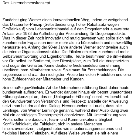
Das Unternehmenskonzept
Zunächst ging Werner einen konventionellen Weg, indem er weitgehend
das Discounter-Prinzip (Selbstbedienung, hoher Rabattsatz wegen
Großeinkauf) vom Lebensmittelhandel auf den Drogeriemarkt ausweitete.
Anlass war 1973 die Aufhebung der Preisbindung für Drogerieprodukte.
Was in dieser Zeit noch innovativ und mutig gewesen war, sollte sich mit
zunehmender Expansion immer mehr als zu bürokratisch und schwerfällig
herausstellen. Anfang der 90-er Jahre änderte Werner schrittweise auch
die interne Organisationsstruktur. Die Filialen erhielten zunehmend mehr
Selbstverantwortung und Eigenkontrolle. Heute bestimmen die dm-Filialen
vor Ort selbst ihr Sortiment, ihre Dienstpläne, zum Teil die Vorgesetzten
und sogar die Gehälter. Keine deutsche Großhandelsunternehmung
überlässt ihren Mitarbeitern soviel Spielraum für Entscheidungen. Die
Ergebnisse sind u.a. die niedrigsten Preise bei vielen Produkten und eine
hohe Zufriedenheit der Mitarbeiter und Kunden
.
Seine außergewöhnliche Art der Unternehmensführung lässt daher heute
bundesweit aufhorchen. Er wendet darüber hinaus ein betont unautoritäres
Führungskonzept an, das er „Dialogische Führung“ nennt. Es beruht auf
den Grundwerten von Verständnis und Respekt: anstelle der Anweisung
setzt man bei dm auf den Dialog. Hervorzuheben ist auch, dass alle
Lehrlinge, von Werner Lernlinge genannt, während ihrer Ausbildung zwei
Mal ein achttägiges Theaterprojekt absolvieren. Mit Unterstützung von
Profis sollen sie dadurch „Team- und Kommunikationsfähigkeit,
Konfliktfähigkeit, die Fähigkeit, sich in andere Menschen
hineinzuversetzen, zielgerichtetes wie situationsangemessenes und
flexibles Handeln“ einüben. Auf diese Weise werden sie mit einem