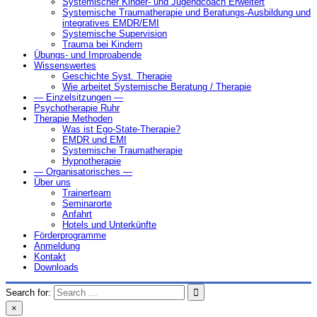
Systemischer Kinder- und Jugendcoach Erweitert
Systemische Traumatherapie und Beratungs-Ausbildung und
integratives EMDR/EMI
Systemische Supervision
Trauma bei Kindern
Übungs- und Improabende
Wissenswertes
Geschichte Syst. Therapie
Wie arbeitet Systemische Beratung / Therapie
— Einzelsitzungen —
Psychotherapie Ruhr
Therapie Methoden
Was ist Ego-State-Therapie?
EMDR und EMI
Systemische Traumatherapie
Hypnotherapie
— Organisatorisches —
Über uns
Trainerteam
Seminarorte
Anfahrt
Hotels und Unterkünfte
Förderprogramme
Anmeldung
Kontakt
Downloads
Search for:
×