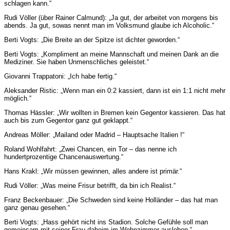
schlagen kann.“
Rudi Völler (über Rainer Calmund): „Ja gut, der arbeitet von morgens bis
abends. Ja gut, sowas nennt man im Volksmund glaube ich Alcoholic.“
Berti Vogts: „Die Breite an der Spitze ist dichter geworden.“
Berti Vogts: „Kompliment an meine Mannschaft und meinen Dank an die
Mediziner. Sie haben Unmenschliches geleistet.“
Giovanni Trappatoni: „Ich habe fertig.“
Aleksander Ristic: „Wenn man ein 0:2 kassiert, dann ist ein 1:1 nicht mehr
möglich.“
Thomas Hässler: „Wir wollten in Bremen kein Gegentor kassieren. Das hat
auch bis zum Gegentor ganz gut geklappt.“
Andre
as Möller: „Mailand oder Madrid – Hauptsache Italien !“
Roland Wohlfahrt: „Zwei Chancen, ein Tor – das nenne ich
hundertprozentige Chancenauswertung.“
Hans Krakl: „Wir müssen gewinnen, alles andere ist primär.“
Rudi Völler: „Was meine Frisur betrifft, da bin ich Realist.“
Franz Beckenbauer: „Die Schweden sind keine Holländer – das hat man
ganz genau gesehen.“
Berti Vogts: „Hass gehört nicht ins Stadion. Solche Gefühle soll man
gemeinsam mit seiner Frau daheim im Wohnzimmer ausleben.“