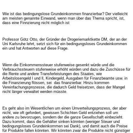
Wie ist das bedingungslose Grundeinkommen finanzierbar? Der vielleicht
am meisten genannte Einwand, wenn man über das Thema spricht, ist,
dass eine Finnzierung nicht möglich ist
Professor Götz Otto, der Gründer der Drogeriemarktkette DM, der an der
Uni Karlsruhe lehrt, setzt sich für ein bedingungsloses Grundeinkommen
ein und hat Antworten auf diese Frage.
Wenn die Einkommenssteuer stufenweise gesenkt würde und die
Verbrauchssteuern stufenweise erhöht würden und dazu die Zuschüsse für
die Rente und andere Transferleistungen des Staates, wie
Arbeitslosengeld l und ll, Kindergeld, Ausgaben für Finanzbeamte usw. in
die Finanzierung flössen, sei
das finanzierbar. Hinzu kommen
Vereinfachungsprozesse, die dadurch Geld freisetzen, dass der Mangel
nicht länger verwaltet werden müsste.
Es geht also im Wesentlichen um einen Umverteilungsprozess, der aber
nicht, wie oft gefordert, gewissen Schichten Geld entziehen soll um
andere zu bevorzugen, sondern der die ganze Gesellschaft einbezieht.
Dazu kommt, dass die Gehälter sinken könnten (weniger Steuer und
bedingungsloses Grundeinkommen sei Dank), und damit auch die Preise
für Produkte fallen könnten. Wir könnten zwar die Produkte nicht günstiger