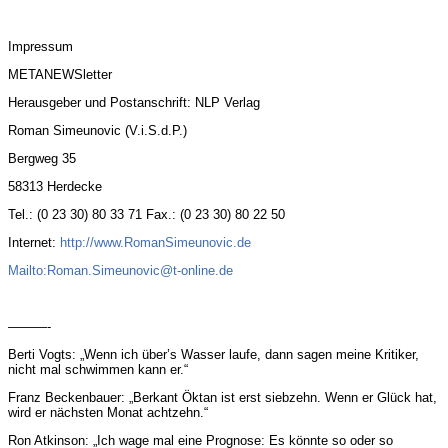
Impressum
METANEWSletter
Herausgeber und Postanschrift: NLP Verlag
Roman
Simeunovic
(V.i.S.d.P.)
Bergweg 35
58313 Herdecke
Tel.: (0 23 30) 80 33 71 Fax.: (0 23 30) 80 22 50
Internet:
http://www.RomanSimeunovic.de
Mailto:Roman.Simeunovic@t-online.de
———-
Berti Vogts: „Wenn ich über’s Wasser laufe, dann sagen meine Kritiker,
nicht mal schwimmen kann er.“
Franz Beckenbauer: „Berkant Öktan ist erst siebzehn. Wenn er Glück hat,
wird er nächsten Monat achtzehn.“
Ron Atkinson: „Ich wage mal eine Prognose: Es könnte so oder so