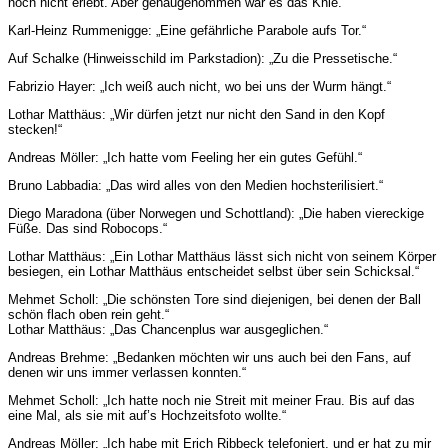
noch nicht erlebt. Aber genaugenommen war es das Knie.“
Karl-Heinz Rummenigge: „Eine gefährliche Parabole aufs Tor.“
Auf Schalke (Hinweisschild im Parkstadion): „Zu die Pressetische.“
Fabrizio Hayer: „Ich weiß auch nicht, wo bei uns der Wurm hängt.“
Lothar Matthäus: „Wir dürfen jetzt nur nicht den Sand in den Kopf
stecken!“
Andre
as Möller: „Ich hatte vom Feeling her ein gutes Gefühl.“
Bruno Labbadia: „Das wird alles von den Medien hochsterilisiert.“
Diego Maradona (über Norwegen und Schottland): „Die haben viereckige
Füße. Das sind Robocops.“
Lothar Matthäus: „Ein Lothar Matthäus lässt sich nicht von seinem Körper
besiegen, ein Lothar Matthäus entscheidet selbst über sein Schicksal.“
Mehmet Scholl: „Die schönsten Tore sind diejenigen, bei denen der Ball
schön flach oben rein geht.“
Lothar Matthäus: „Das Chancenplus war ausgeglichen.“
Andre
as Brehme: „Bedanken möchten wir uns auch bei den Fans, auf
denen wir uns immer verlassen konnten.“
Mehmet Scholl: „Ich hatte noch nie Streit mit meiner Frau. Bis auf das
eine Mal, als sie mit auf’s Hochzeitsfoto wollte.“
Andre
as Möller: „Ich habe mit Erich Ribbeck telefoniert, und er hat zu mir