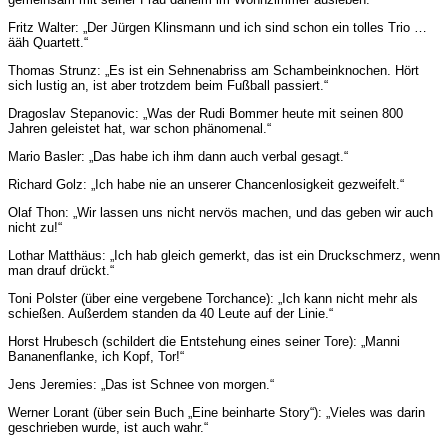
Fritz Walter: „Der Jürgen Klinsmann und ich sind schon ein tolles Trio …
ääh Quartett.“
Thomas Strunz: „Es ist ein Sehnenabriss am Schambeinknochen. Hört
sich lustig an, ist aber trotzdem beim Fußball passiert.“
Dragoslav Stepanovic: „Was der Rudi Bommer heute mit seinen 800
Jahren geleistet hat, war schon phänomenal.“
Mario Basler: „Das habe ich ihm dann auch verbal gesagt.“
Richard Golz: „Ich habe nie an unserer Chancenlosigkeit gezweifelt.“
Olaf Thon: „Wir lassen uns nicht nervös machen, und das geben wir auch
nicht zu!“
Lothar Matthäus: „Ich hab gleich gemerkt, das ist ein Druckschmerz, wenn
man drauf drückt.“
Toni Polster (über eine vergebene Torchance): „Ich kann nicht mehr als
schießen. Außerdem standen da 40 Leute auf der Linie.“
Horst Hrubesch (schildert die Entstehung eines seiner Tore): „Manni
Bananenflanke, ich Kopf, Tor!“
Jens Jeremies: „Das ist Schnee von morgen.“
Werner Lorant (über sein Buch „Eine beinharte Story“): „Vieles was darin
geschrieben wurde, ist auch wahr.“