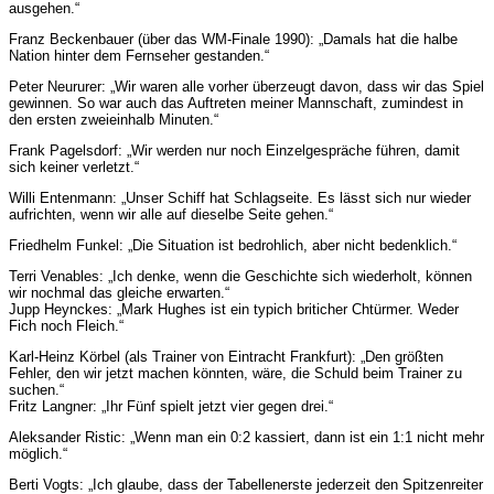
ausgehen.“
Franz Beckenbauer (über das WM-Finale 1990): „Damals hat die halbe
Nation hinter dem Fernseher gestanden.“
Peter Neururer: „Wir waren alle vorher überzeugt davon, dass wir das Spiel
gewinnen. So war auch das Auftreten meiner Mannschaft, zumindest in
den ersten zweieinhalb Minuten.“
Frank
Pagelsdorf: „Wir werden nur noch Einzelgespräche führen, damit
sich keiner verletzt.“
Willi Entenmann: „Unser Schiff hat Schlagseite. Es lässt sich nur wieder
aufrichten, wenn wir alle auf dieselbe Seite gehen.“
Friedhelm Funkel: „Die Situation ist bedrohlich, aber nicht bedenklich.“
Terri Venables: „Ich denke, wenn die Geschichte sich wiederholt, können
wir nochmal das gleiche erwarten.“
Jupp Heynckes: „Mark Hughes ist ein typich briticher Chtürmer. Weder
Fich noch Fleich.“
Karl-Heinz Körbel (als Trainer von Eintracht Frankfurt): „Den größten
Fehler, den wir jetzt machen könnten, wäre, die Schuld beim Trainer zu
suchen.“
Fritz Langner: „Ihr Fünf spielt jetzt vier gegen drei.“
Aleksander Ristic: „Wenn man ein 0:2 kassiert, dann ist ein 1:1 nicht mehr
möglich.“
Berti Vogts: „Ich glaube, dass der Tabellenerste jederzeit den Spitzenreiter