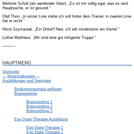
Mehmet Scholl (als werdender Vater): „Es ist mir völlig egal, was es wird.
Hauptsache, er ist gesund.“
Olaf Thon: „In erster Linie stehe ich voll hinter dem Trainer, in zweiter Linie
hat er recht.“
Horst Szymaniak: „Ein Drittel? Nee, ich will mindestens ein Viertel.“
Lothar Matthäus: „Wir sind eine gut intrigierte Truppe.“
———-
HAUPTMENÜ
Startseite
--- Veranstaltungen ---
Ausbildungen und Seminare
Bindungstraumata auflösen
Brainspotting
Brainspotting 1
Brainspotting 2
Brainspotting 3
Ego-State-Therapie Ausbildung
Ego-State-Therapie 1
Ego-State-Therapie 2