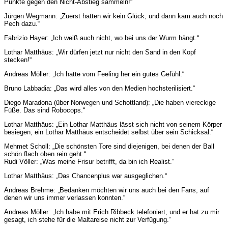
Punkte gegen den Nicht-Abstieg sammeln!“
Jürgen Wegmann: „Zuerst hatten wir kein Glück, und dann kam auch noch
Pech dazu.“
Fabrizio Hayer: „Ich weiß auch nicht, wo bei uns der Wurm hängt.“
Lothar Matthäus: „Wir dürfen jetzt nur nicht den Sand in den Kopf
stecken!“
Andre
as Möller: „Ich hatte vom Feeling her ein gutes Gefühl.“
Bruno Labbadia: „Das wird alles von den Medien hochsterilisiert.“
Diego Maradona (über Norwegen und Schottland): „Die haben viereckige
Füße. Das sind Robocops.“
Lothar Matthäus: „Ein Lothar Matthäus lässt sich nicht von seinem Körper
besiegen, ein Lothar Matthäus entscheidet selbst über sein Schicksal.“
Mehmet Scholl: „Die schönsten Tore sind diejenigen, bei denen der Ball
schön flach oben rein geht.“
Rudi Völler: „Was meine Frisur betrifft, da bin ich Realist.“
Lothar Matthäus: „Das Chancenplus war ausgeglichen.“
Andre
as Brehme: „Bedanken möchten wir uns auch bei den Fans, auf
denen wir uns immer verlassen konnten.“
Andre
as Möller: „Ich habe mit Erich Ribbeck telefoniert, und er hat zu mir
gesagt, ich stehe für die Maltareise nicht zur Verfügung.“