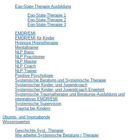
Ego-State-Therapie Ausbildung
Ego-State-Therapie 1
Ego-State-Therapie 2
Ego-State-Therapie 3
EMDR/EMI
EMDR/EMI für Kinder
Hypnose Hypnotherapie
Mentaltrainer
NLP Basic
NLP Practitioner
NLP Master
NLP Coach
NLP Trainer
Positive Psychologie
Systemische Beratung und Systemische Therapie
Systemischer Kinder- und Jugendcoach
Systemischer Kinder- und Jugendcoach Erweitert
Systemische Traumatherapie und Beratungs-Ausbildung und
integratives EMDR/EMI
Systemische Supervision
Trauma bei Kindern
Übungs- und Improabende
Wissenswertes
Geschichte Syst. Therapie
Wie arbeitet Systemische Beratung / Therapie