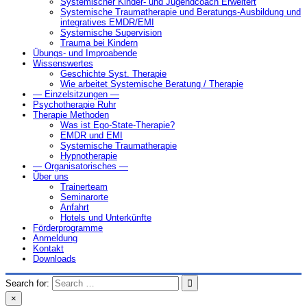
Systemischer Kinder- und Jugendcoach Erweitert
Systemische Traumatherapie und Beratungs-Ausbildung und
integratives EMDR/EMI
Systemische Supervision
Trauma bei Kindern
Übungs- und Improabende
Wissenswertes
Geschichte Syst. Therapie
Wie arbeitet Systemische Beratung / Therapie
— Einzelsitzungen —
Psychotherapie Ruhr
Therapie Methoden
Was ist Ego-State-Therapie?
EMDR und EMI
Systemische Traumatherapie
Hypnotherapie
— Organisatorisches —
Über uns
Trainerteam
Seminarorte
Anfahrt
Hotels und Unterkünfte
Förderprogramme
Anmeldung
Kontakt
Downloads
Search for:
×