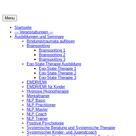
Skip
to
content
Menu
Startseite
— Veranstaltungen —
Ausbildungen und Seminare
Bindungstraumata auflösen
Brainspotting
Brainspotting 1
Brainspotting 2
Brainspotting 3
Ego-State-Therapie Ausbildung
Ego-State-Therapie 1
Ego-State-Therapie 2
Ego-State-Therapie 3
EMDR/EMI
EMDR/EMI für Kinder
Hypnose Hypnotherapie
Mentaltrainer
NLP Basic
NLP Practitioner
NLP Master
NLP Coach
NLP Trainer
Positive Psychologie
Systemische Beratung und Systemische Therapie
Systemischer Kinder- und Jugendcoach