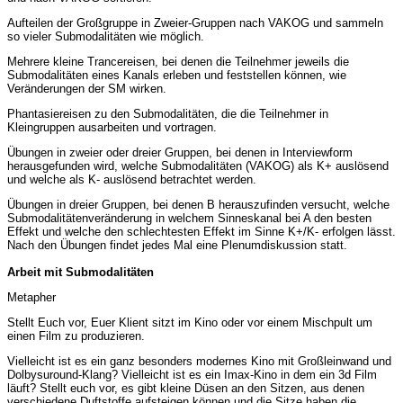
Aufteilen der Großgruppe in Zweier-Gruppen nach VAKOG und sammeln
so vieler Submodalitäten wie möglich.
Mehrere kleine Trancereisen, bei denen die Teilnehmer jeweils die
Submodalitäten eines Kanals erleben und feststellen können, wie
Veränderungen der SM wirken.
Phantasiereisen zu den Submodalitäten, die die Teilnehmer in
Kleingruppen ausarbeiten und vortragen.
Übungen in zweier oder dreier Gruppen, bei denen in Interviewform
herausgefunden wird, welche Submodalitäten (VAKOG) als K+ auslösend
und welche als K- auslösend betrachtet werden.
Übungen in dreier Gruppen, bei denen B herauszufinden versucht, welche
Submodalitätenveränderung in welchem Sinneskanal bei A den besten
Effekt und welche den schlechtesten Effekt im Sinne K+/K- erfolgen lässt.
Nach den Übungen findet jedes Mal eine Plenumdiskussion statt.
Arbeit mit Submodalitäten
Metapher
Stellt Euch vor, Euer Klient sitzt im Kino oder vor einem Mischpult um
einen Film zu produzieren.
Vielleicht ist es ein ganz besonders modernes Kino mit Großleinwand und
Dolbysuround-Klang? Vielleicht ist es ein Imax-Kino in dem ein 3d Film
läuft? Stellt euch vor, es gibt kleine Düsen an den Sitzen, aus denen
verschiedene Duftstoffe aufsteigen können und die Sitze haben die