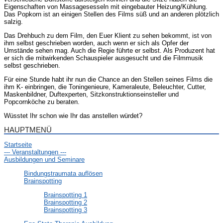
Eigenschaften von Massagesesseln mit eingebauter Heizung/Kühlung.
Das Popkorn ist an einigen Stellen des Films süß und an anderen plötzlich
salzig.
Das Drehbuch zu dem Film, den Euer Klient zu sehen bekommt, ist von
ihm selbst geschrieben worden, auch wenn er sich als Opfer der
Umstände sehen mag. Auch die Regie führte er selbst. Als Produzent hat
er sich die mitwirkenden Schauspieler ausgesucht und die Filmmusik
selbst geschrieben.
Für eine Stunde habt ihr nun die Chance an den Stellen seines Films die
ihm K- einbringen, die Toningenieure, Kameraleute, Beleuchter, Cutter,
Maskenbildner, Duftexperten, Sitzkonstruktionseinsteller und
Popcornköche zu beraten.
Wüsstet Ihr schon wie Ihr das anstellen würdet?
HAUPTMENÜ
Startseite
--- Veranstaltungen ---
Ausbildungen und Seminare
Bindungstraumata auflösen
Brainspotting
Brainspotting 1
Brainspotting 2
Brainspotting 3