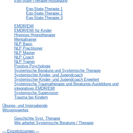
Ego-State-Therapie Ausbildung
Ego-State-Therapie 1
Ego-State-Therapie 2
Ego-State-Therapie 3
EMDR/EMI
EMDR/EMI für Kinder
Hypnose Hypnotherapie
Mentaltrainer
NLP Basic
NLP Practitioner
NLP Master
NLP Coach
NLP Trainer
Positive Psychologie
Systemische Beratung und Systemische Therapie
Systemischer Kinder- und Jugendcoach
Systemischer Kinder- und Jugendcoach Erweitert
Systemische Traumatherapie und Beratungs-Ausbildung und
integratives EMDR/EMI
Systemische Supervision
Trauma bei Kindern
Übungs- und Improabende
Wissenswertes
Geschichte Syst. Therapie
Wie arbeitet Systemische Beratung / Therapie
--- Einzelsitzungen ---