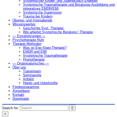
Systemischer Kinder- und Jugendcoach Erweitert
Systemische Traumatherapie und Beratungs-Ausbildung und
integratives EMDR/EMI
Systemische Supervision
Trauma bei Kindern
Übungs- und Improabende
Wissenswertes
Geschichte Syst. Therapie
Wie arbeitet Systemische Beratung / Therapie
— Einzelsitzungen —
Psychotherapie Ruhr
Therapie Methoden
Was ist Ego-State-Therapie?
EMDR und EMI
Systemische Traumatherapie
Hypnotherapie
— Organisatorisches —
Über uns
Trainerteam
Seminarorte
Anfahrt
Hotels und Unterkünfte
Förderprogramme
Anmeldung
Kontakt
Downloads
Search for:
×