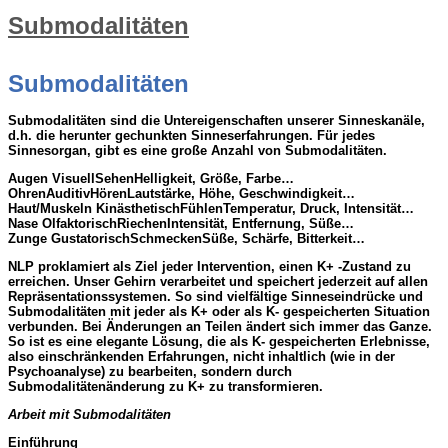
Submodalitäten
Submodalitäten
Submodalitäten sind die Untereigenschaften unserer Sinneskanäle,
d.h. die herunter gechunkten Sinneserfahrungen. Für jedes
Sinnesorgan, gibt es eine große Anzahl von Submodalitäten.
Augen VisuellSehenHelligkeit, Größe, Farbe…
OhrenAuditivHörenLautstärke, Höhe, Geschwindigkeit…
Haut/Muskeln KinästhetischFühlenTemperatur, Druck, Intensität…
Nase OlfaktorischRiechenIntensität, Entfernung, Süße…
Zunge GustatorischSchmeckenSüße, Schärfe, Bitterkeit…
NLP proklamiert als Ziel jeder Intervention, einen K+ -Zustand zu
erreichen. Unser Gehirn verarbeitet und speichert jederzeit auf allen
Repräsentationssystemen. So sind vielfältige Sinneseindrücke und
Submodalitäten mit jeder als K+ oder als K- gespeicherten Situation
verbunden. Bei Änderungen an Teilen ändert sich immer das Ganze.
So ist es eine elegante Lösung, die als K- gespeicherten Erlebnisse,
also einschränkenden Erfahrungen, nicht inhaltlich (wie in der
Psychoanalyse) zu bearbeiten, sondern durch
Submodalitätenänderung zu K+ zu transformieren.
Arbeit mit Submodalitäten
Einführung