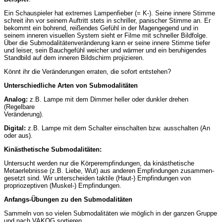
Ein Schauspieler hat extremes Lampenfieber (= K-). Seine innere Stimme
schreit ihn vor seinem Auftritt stets in schriller, panischer Stimme an. Er
bekommt ein bohrend, reißendes Gefühl in der Magengegend und in
seinem inneren visuellen System sieht er Filme mit schneller Bildfolge.
Über die Submodalitätenveränderung kann er seine innere Stimme tiefer
und leiser, sein Bauchgefühl weicher und wärmer und ein beruhigendes
Standbild auf dem inneren Bildschirm projizieren.
Könnt ihr die Veränderungen erraten, die sofort entstehen?
Unterschiedliche
Arten
von
Submodalitäten
Analog:
z.B. Lampe mit dem Dimmer heller oder dunkler drehen
(Regelbare
Veränderung).
Digital:
z.B. Lampe mit dem Schalter einschalten bzw. ausschalten (An
oder aus).
Kinästhetische Submodalitäten:
Untersucht werden nur die Körperempfindungen, da kinästhetische
Metaerlebnisse (z.B. Liebe, Wut) aus anderen Empfindungen zusammen-
gesetzt sind. Wir unterscheiden taktile (Haut-) Empfindungen von
propriozeptiven (Muskel-) Empfindungen.
Anfangs-Übungen zu den Submodalitäten
Sammeln von so vielen Submodalitäten wie möglich in der ganzen Gruppe
und nach VAKOG sortieren.