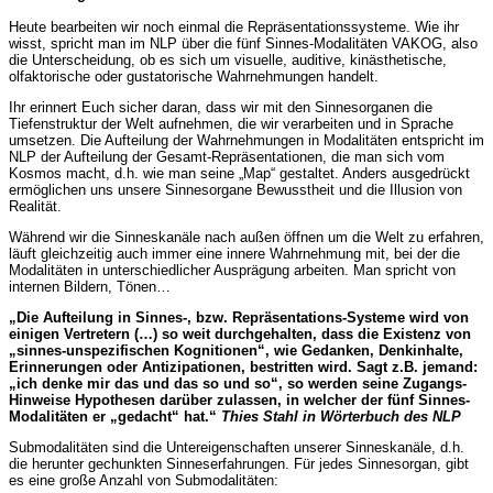
Heute bearbeiten wir noch einmal die Repräsentationssysteme. Wie ihr
wisst, spricht man im NLP über die fünf Sinnes-Modalitäten VAKOG, also
die Unterscheidung, ob es sich um visuelle, auditive, kinästhetische,
olfaktorische oder gustatorische Wahrnehmungen handelt.
Ihr erinnert Euch sicher daran, dass wir mit den Sinnesorganen die
Tiefenstruktur der Welt aufnehmen, die wir verarbeiten und in Sprache
umsetzen. Die Aufteilung der Wahrnehmungen in Modalitäten entspricht im
NLP der Aufteilung der Gesamt-Repräsentationen, die man sich vom
Kosmos macht, d.h. wie man seine „Map“ gestaltet. Anders ausgedrückt
ermöglichen uns unsere Sinnesorgane Bewusstheit und die Illusion von
Realität.
Während wir die Sinneskanäle nach außen öffnen um die Welt zu erfahren,
läuft gleichzeitig auch immer eine innere Wahrnehmung mit, bei der die
Modalitäten in unterschiedlicher Ausprägung arbeiten. Man spricht von
internen Bildern, Tönen…
„Die Aufteilung in Sinnes-, bzw. Repräsentations-Systeme wird von
einigen Vertretern (…) so weit durchgehalten, dass die Existenz von
„sinnes-unspezifischen Kognitionen“, wie Gedanken, Denkinhalte,
Erinnerungen oder Antizipationen, bestritten wird. Sagt z.B. jemand:
„ich denke mir das und das so und so“, so werden seine Zugangs-
Hinweise Hypothesen darüber zulassen, in welcher der fünf Sinnes-
Modalitäten er „gedacht“ hat.“
Thies Stahl in Wörterbuch des NLP
Submodalitäten sind die Untereigenschaften unserer Sinneskanäle, d.h.
die herunter gechunkten Sinneserfahrungen. Für jedes Sinnesorgan, gibt
es eine große Anzahl von Submodalitäten: