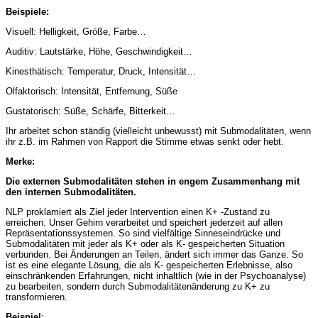
Beispiele:
Visuell: Helligkeit, Größe, Farbe…
Auditiv: Lautstärke, Höhe, Geschwindigkeit…
Kinesthätisch: Temperatur, Druck, Intensität…
Olfaktorisch: Intensität, Entfernung, Süße
Gustatorisch: Süße, Schärfe, Bitterkeit…
Ihr arbeitet schon ständig (vielleicht unbewusst) mit Submodalitäten, wenn
ihr z.B. im Rahmen von Rapport die Stimme etwas senkt oder hebt.
Merke:
Die externen Submodalitäten stehen in engem Zusammenhang mit
den internen Submodalitäten.
NLP proklamiert als Ziel jeder Intervention einen K+ -Zustand zu
erreichen. Unser Gehirn verarbeitet und speichert jederzeit auf allen
Repräsentationssystemen. So sind vielfältige Sinneseindrücke und
Submodalitäten mit jeder als K+ oder als K- gespeicherten Situation
verbunden. Bei Änderungen an Teilen, ändert sich immer das Ganze. So
ist es eine elegante Lösung, die als K- gespeicherten Erlebnisse, also
einschränkenden Erfahrungen, nicht inhaltlich (wie in der Psychoanalyse)
zu bearbeiten, sondern durch Submodalitätenänderung zu K+ zu
transformieren.
Beispiel
: