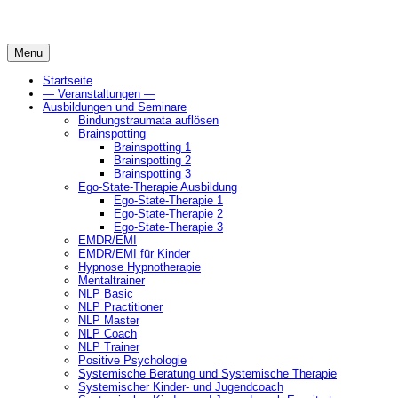
Skip
to
content
Menu
Startseite
— Veranstaltungen —
Ausbildungen und Seminare
Bindungstraumata auflösen
Brainspotting
Brainspotting 1
Brainspotting 2
Brainspotting 3
Ego-State-Therapie Ausbildung
Ego-State-Therapie 1
Ego-State-Therapie 2
Ego-State-Therapie 3
EMDR/EMI
EMDR/EMI für Kinder
Hypnose Hypnotherapie
Mentaltrainer
NLP Basic
NLP Practitioner
NLP Master
NLP Coach
NLP Trainer
Positive Psychologie
Systemische Beratung und Systemische Therapie
Systemischer Kinder- und Jugendcoach