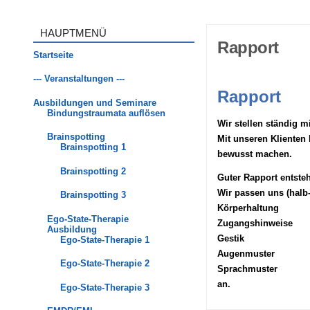
Skip to content
HAUPTMENÜ
Rapport
Startseite
--- Veranstaltungen ---
Rapport
Ausbildungen und Seminare
Bindungstraumata auflösen
Wir stellen ständig 
Brainspotting
Mit unseren Klienten
Brainspotting 1
bewusst machen.
Brainspotting 2
Guter Rapport entsteh
Wir passen uns (halb-
Brainspotting 3
Körperhaltung
Ego-State-Therapie
Zugangshinweise
Ausbildung
Gestik
Ego-State-Therapie 1
Augenmuster
Ego-State-Therapie 2
Sprachmuster
an.
Ego-State-Therapie 3