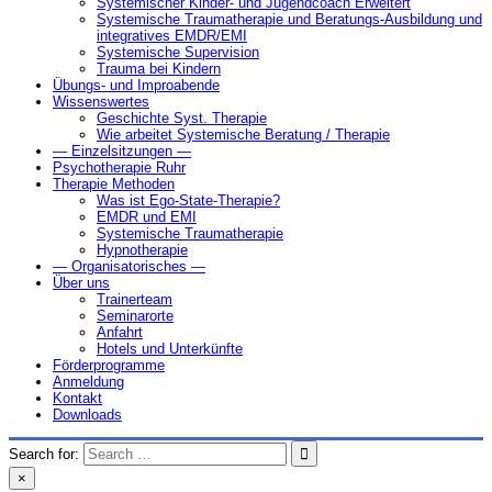
Systemischer Kinder- und Jugendcoach Erweitert
Systemische Traumatherapie und Beratungs-Ausbildung und
integratives EMDR/EMI
Systemische Supervision
Trauma bei Kindern
Übungs- und Improabende
Wissenswertes
Geschichte Syst. Therapie
Wie arbeitet Systemische Beratung / Therapie
— Einzelsitzungen —
Psychotherapie Ruhr
Therapie Methoden
Was ist Ego-State-Therapie?
EMDR und EMI
Systemische Traumatherapie
Hypnotherapie
— Organisatorisches —
Über uns
Trainerteam
Seminarorte
Anfahrt
Hotels und Unterkünfte
Förderprogramme
Anmeldung
Kontakt
Downloads
Search for:
×