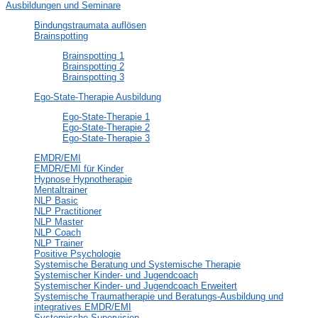
Ausbildungen und Seminare
Bindungstraumata auflösen
Brainspotting
Brainspotting 1
Brainspotting 2
Brainspotting 3
Ego-State-Therapie Ausbildung
Ego-State-Therapie 1
Ego-State-Therapie 2
Ego-State-Therapie 3
EMDR/EMI
EMDR/EMI für Kinder
Hypnose Hypnotherapie
Mentaltrainer
NLP Basic
NLP Practitioner
NLP Master
NLP Coach
NLP Trainer
Positive Psychologie
Systemische Beratung und Systemische Therapie
Systemischer Kinder- und Jugendcoach
Systemischer Kinder- und Jugendcoach Erweitert
Systemische Traumatherapie und Beratungs-Ausbildung und
integratives EMDR/EMI
Systemische Supervision