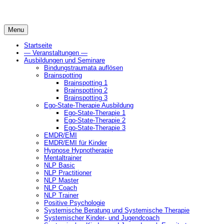
Skip
to
content
Menu
Startseite
— Veranstaltungen —
Ausbildungen und Seminare
Bindungstraumata auflösen
Brainspotting
Brainspotting 1
Brainspotting 2
Brainspotting 3
Ego-State-Therapie Ausbildung
Ego-State-Therapie 1
Ego-State-Therapie 2
Ego-State-Therapie 3
EMDR/EMI
EMDR/EMI für Kinder
Hypnose Hypnotherapie
Mentaltrainer
NLP Basic
NLP Practitioner
NLP Master
NLP Coach
NLP Trainer
Positive Psychologie
Systemische Beratung und Systemische Therapie
Systemischer Kinder- und Jugendcoach