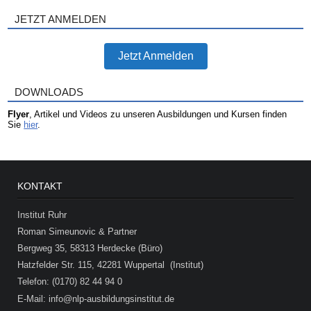
JETZT ANMELDEN
Jetzt Anmelden
DOWNLOADS
Flyer
, Artikel und Videos zu unseren Ausbildungen und Kursen finden
Sie
hier
.
KONTAKT
Institut Ruhr
Roman Simeunovic & Partner
Bergweg 35, 58313 Herdecke (Büro)
Hatzfelder Str. 115, 42281 Wuppertal (Institut)
Telefon: (0170) 82 44 94 0
E-Mail: info@nlp-ausbildungsinstitut.de