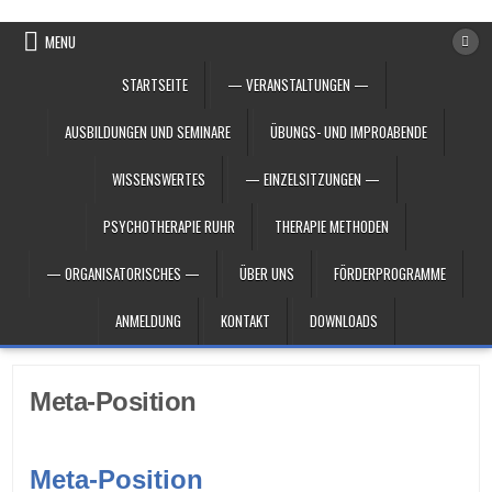
Skip to content
MENU
STARTSEITE
— VERANSTALTUNGEN —
AUSBILDUNGEN UND SEMINARE
ÜBUNGS- UND IMPROABENDE
WISSENSWERTES
— EINZELSITZUNGEN —
PSYCHOTHERAPIE RUHR
THERAPIE METHODEN
— ORGANISATORISCHES —
ÜBER UNS
FÖRDERPROGRAMME
ANMELDUNG
KONTAKT
DOWNLOADS
Meta-Position
Meta-Position