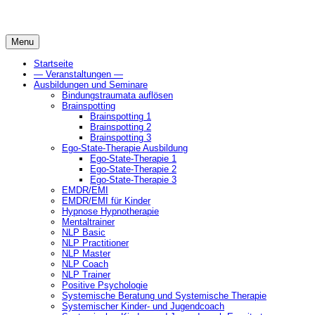
Skip
to
content
Menu
Startseite
— Veranstaltungen —
Ausbildungen und Seminare
Bindungstraumata auflösen
Brainspotting
Brainspotting 1
Brainspotting 2
Brainspotting 3
Ego-State-Therapie Ausbildung
Ego-State-Therapie 1
Ego-State-Therapie 2
Ego-State-Therapie 3
EMDR/EMI
EMDR/EMI für Kinder
Hypnose Hypnotherapie
Mentaltrainer
NLP Basic
NLP Practitioner
NLP Master
NLP Coach
NLP Trainer
Positive Psychologie
Systemische Beratung und Systemische Therapie
Systemischer Kinder- und Jugendcoach