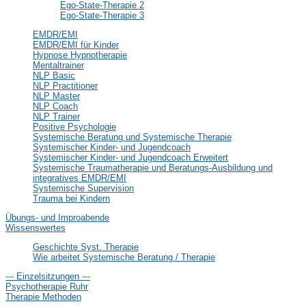
Ego-State-Therapie 2
Ego-State-Therapie 3
EMDR/EMI
EMDR/EMI für Kinder
Hypnose Hypnotherapie
Mentaltrainer
NLP Basic
NLP Practitioner
NLP Master
NLP Coach
NLP Trainer
Positive Psychologie
Systemische Beratung und Systemische Therapie
Systemischer Kinder- und Jugendcoach
Systemischer Kinder- und Jugendcoach Erweitert
Systemische Traumatherapie und Beratungs-Ausbildung und
integratives EMDR/EMI
Systemische Supervision
Trauma bei Kindern
Übungs- und Improabende
Wissenswertes
Geschichte Syst. Therapie
Wie arbeitet Systemische Beratung / Therapie
--- Einzelsitzungen ---
Psychotherapie Ruhr
Therapie Methoden