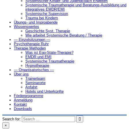
Systemischer Kinder- und Jugendcoach Erweitert
Systemische Traumatherapie und Beratungs-Ausbildung und
integratives EMDR/EMI
Systemische Supervision
Trauma bei Kindern
Übungs- und Improabende
Wissenswertes
Geschichte Syst. Therapie
Wie arbeitet Systemische Beratung / Therapie
— Einzelsitzungen —
Psychotherapie Ruhr
Therapie Methoden
Was ist Ego-State-Therapie?
EMDR und EMI
Systemische Traumatherapie
Hypnotherapie
— Organisatorisches —
Über uns
Trainerteam
Seminarorte
Anfahrt
Hotels und Unterkünfte
Förderprogramme
Anmeldung
Kontakt
Downloads
Search for:
×