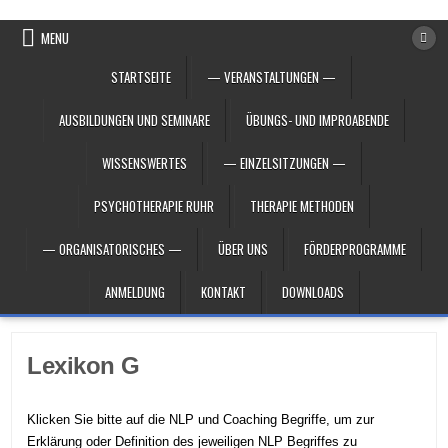
Skip to content
MENU
STARTSEITE
— VERANSTALTUNGEN —
AUSBILDUNGEN UND SEMINARE
ÜBUNGS- UND IMPROABENDE
WISSENSWERTES
— EINZELSITZUNGEN —
PSYCHOTHERAPIE RUHR
THERAPIE METHODEN
— ORGANISATORISCHES —
ÜBER UNS
FÖRDERPROGRAMME
ANMELDUNG
KONTAKT
DOWNLOADS
Lexikon G
Klicken Sie bitte auf die NLP und Coaching Begriffe, um zur
Erklärung oder Definition des jeweiligen NLP Begriffes zu