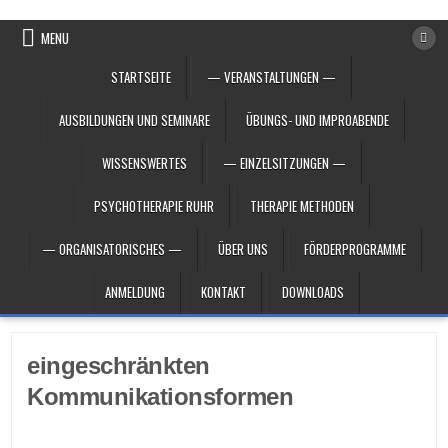
Skip to content
MENU
STARTSEITE
— VERANSTALTUNGEN —
AUSBILDUNGEN UND SEMINARE
ÜBUNGS- UND IMPROABENDE
WISSENSWERTES
— EINZELSITZUNGEN —
PSYCHOTHERAPIE RUHR
THERAPIE METHODEN
— ORGANISATORISCHES —
ÜBER UNS
FÖRDERPROGRAMME
ANMELDUNG
KONTAKT
DOWNLOADS
eingeschränkten
Kommunikationsformen