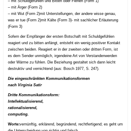
– mit Schuldgefühlen und Bitten oder Flehen (Form 1)
– mit Ärger (Form 2)
– mit Wut (Form 2)mit Unterstellungen, der andere wisse genau,
was er tue (Form 2)mit Kälte (Form 3)- mit sachlicher Erläuterung
(Form 3)
Sofern der Empfänger der ersten Botschaft mit Schuldgefühlen
reagiert und zu bitten anfängt, entsteht ein wenig positiver Kontakt
zwischen beiden. Reagiert er in der zweiten oder dritten Form, ist
es dem Sender unmöglich, irgendeine Art von Verstandenwerden
oder Wärme zu fühlen. Die Beziehung gestaltet sich dann leicht
destruktiv und vernichtend (aus: Bosch 1977, S. 247).
Die eingeschränkten Kommunikationsformen
nach Virginia Satir
Dritte Kommunikationsform:
Intellektualisierend,
rationalisierend,
computing.
Worte:
vernünftig, erklärend, begründend, rechtfertigend; es geht um
die Unterscheidung von richtig und falsch.