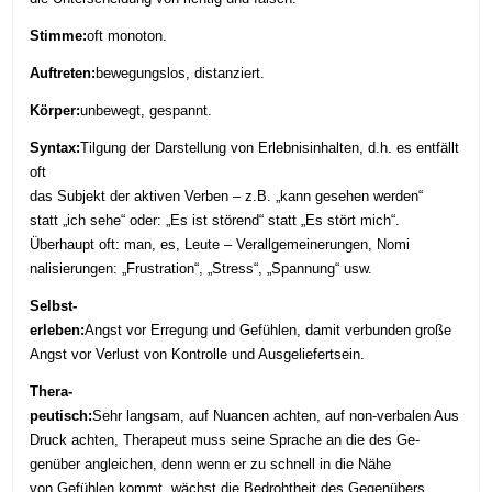
Stimme:
oft monoton.
Auftreten:
bewegungslos, distanziert.
Körper:
unbewegt, gespannt.
Syntax:
Tilgung der Darstellung von Erlebnisinhalten, d.h. es entfällt
oft
das Subjekt der aktiven Verben – z.B. „kann gesehen werden“
statt „ich sehe“ oder: „Es ist störend“ statt „Es stört mich“.
Überhaupt oft: man, es, Leute –
Verallgemeinerungen, Nomi
nalisierungen: „Frustration“, „Stress“, „Spannung“ usw.
Selbst-
erleben:
Angst vor Erregung und Gefühlen, damit verbunden große
Angst vor Verlust von Kontrolle und Ausgeliefertsein.
Thera-
peutisch:
Sehr langsam, auf Nuancen achten, auf non-verbalen Aus
Druck achten, Therapeut muss seine Sprache an die des Ge-
genüber angleichen, denn wenn er zu schnell in die Nähe
von Gefühlen kommt, wächst die Bedrohtheit des Gegenübers.