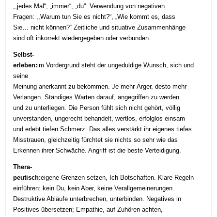
„,jedes Mal“, „immer“, „du“. Verwendung von negativen
Fragen: ,,Warum tun Sie es nicht?“, „Wie kommt es, dass
Sie… nicht können?“ Zeitliche und situative Zusammenhänge
sind oft inkorrekt wiedergegeben oder verbunden.
Selbst-
erleben:
im Vordergrund steht der ungeduldige Wunsch, sich und
seine
Meinung anerkannt zu bekommen. Je mehr Ärger, desto mehr
Verlangen. Ständiges Warten darauf, angegriffen zu werden
und zu unterliegen. Die Person fühlt sich nicht gehört, völlig
unverstanden, ungerecht behandelt, wertlos, erfolglos einsam
und erlebt tiefen Schmerz. Das alles verstärkt ihr eigenes tiefes
Misstrauen, gleichzeitig fürchtet sie nichts so sehr wie das
Erkennen ihrer Schwäche. Angriff ist die beste Verteidigung.
Thera-
peutisch:
eigene Grenzen setzen, Ich-Botschaften. Klare Regeln
einführen: kein Du, kein Aber, keine Verallgemeinerungen.
Destruktive Abläufe unterbrechen, unterbinden. Negatives in
Positives übersetzen; Empathie, auf Zuhören achten,