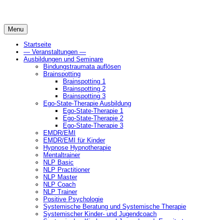
Skip
to
content
Menu
Startseite
— Veranstaltungen —
Ausbildungen und Seminare
Bindungstraumata auflösen
Brainspotting
Brainspotting 1
Brainspotting 2
Brainspotting 3
Ego-State-Therapie Ausbildung
Ego-State-Therapie 1
Ego-State-Therapie 2
Ego-State-Therapie 3
EMDR/EMI
EMDR/EMI für Kinder
Hypnose Hypnotherapie
Mentaltrainer
NLP Basic
NLP Practitioner
NLP Master
NLP Coach
NLP Trainer
Positive Psychologie
Systemische Beratung und Systemische Therapie
Systemischer Kinder- und Jugendcoach