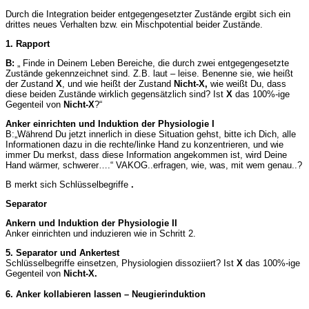
Durch die Integration beider entgegengesetzter Zustände ergibt sich ein
drittes neues Verhalten bzw. ein Mischpotential beider Zustände.
1. Rapport
B:
„ Finde in Deinem Leben Bereiche, die durch zwei entgegengesetzte
Zustände gekennzeichnet sind. Z.B. laut – leise. Benenne sie, wie heißt
der Zustand
X
, und wie heißt der Zustand
Nicht-X,
wie weißt Du, dass
diese beiden Zustände wirklich gegensätzlich sind? Ist
X
das 100%-ige
Gegenteil von
Nicht-X
?“
Anker einrichten und Induktion der Physiologie I
B:„Während Du jetzt innerlich in diese Situation gehst, bitte ich Dich, alle
Informationen dazu in die rechte/linke Hand zu konzentrieren, und wie
immer Du merkst, dass diese Information angekommen ist, wird Deine
Hand wärmer, schwerer….“ VAKOG..erfragen, wie, was, mit wem genau..?
B merkt sich Schlüsselbegriffe
.
Separator
Ankern und Induktion der Physiologie II
Anker einrichten und induzieren wie in Schritt 2.
5. Separator und Ankertest
Schlüsselbegriffe einsetzen, Physiologien dissoziiert? Ist
X
das 100%-ige
Gegenteil von
Nicht-X.
6. Anker kollabieren lassen – Neugierinduktion