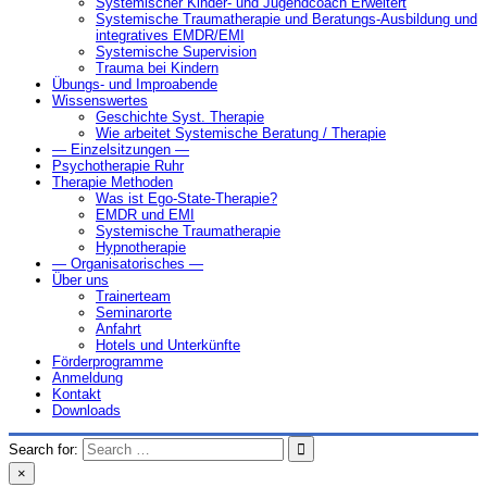
Systemischer Kinder- und Jugendcoach Erweitert
Systemische Traumatherapie und Beratungs-Ausbildung und
integratives EMDR/EMI
Systemische Supervision
Trauma bei Kindern
Übungs- und Improabende
Wissenswertes
Geschichte Syst. Therapie
Wie arbeitet Systemische Beratung / Therapie
— Einzelsitzungen —
Psychotherapie Ruhr
Therapie Methoden
Was ist Ego-State-Therapie?
EMDR und EMI
Systemische Traumatherapie
Hypnotherapie
— Organisatorisches —
Über uns
Trainerteam
Seminarorte
Anfahrt
Hotels und Unterkünfte
Förderprogramme
Anmeldung
Kontakt
Downloads
Search for:
×