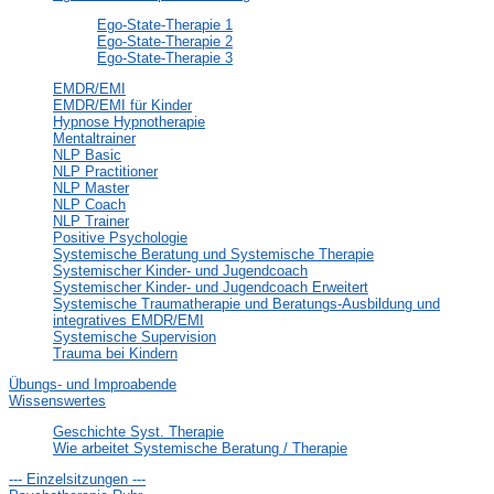
Ego-State-Therapie 1
Ego-State-Therapie 2
Ego-State-Therapie 3
EMDR/EMI
EMDR/EMI für Kinder
Hypnose Hypnotherapie
Mentaltrainer
NLP Basic
NLP Practitioner
NLP Master
NLP Coach
NLP Trainer
Positive Psychologie
Systemische Beratung und Systemische Therapie
Systemischer Kinder- und Jugendcoach
Systemischer Kinder- und Jugendcoach Erweitert
Systemische Traumatherapie und Beratungs-Ausbildung und
integratives EMDR/EMI
Systemische Supervision
Trauma bei Kindern
Übungs- und Improabende
Wissenswertes
Geschichte Syst. Therapie
Wie arbeitet Systemische Beratung / Therapie
--- Einzelsitzungen ---