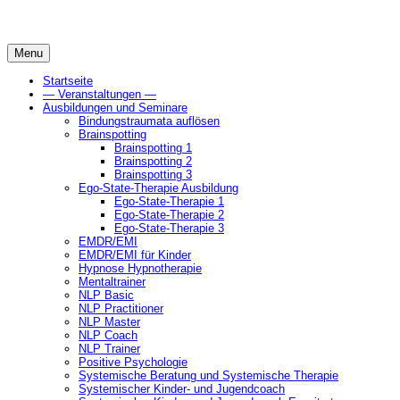
Skip
to
content
Menu
Startseite
— Veranstaltungen —
Ausbildungen und Seminare
Bindungstraumata auflösen
Brainspotting
Brainspotting 1
Brainspotting 2
Brainspotting 3
Ego-State-Therapie Ausbildung
Ego-State-Therapie 1
Ego-State-Therapie 2
Ego-State-Therapie 3
EMDR/EMI
EMDR/EMI für Kinder
Hypnose Hypnotherapie
Mentaltrainer
NLP Basic
NLP Practitioner
NLP Master
NLP Coach
NLP Trainer
Positive Psychologie
Systemische Beratung und Systemische Therapie
Systemischer Kinder- und Jugendcoach