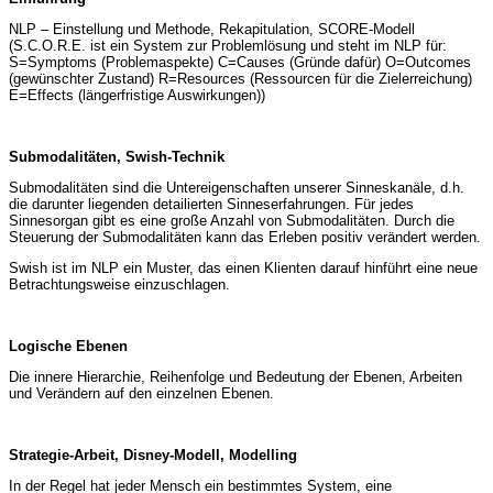
NLP – Einstellung und Methode, Rekapitulation, SCORE-Modell
(S.C.O.R.E. ist ein System zur Problemlösung und steht im NLP für:
S=Symptoms (Problemaspekte) C=Causes (Gründe dafür) O=Outcomes
(gewünschter Zustand) R=Resources (Ressourcen für die Zielerreichung)
E=Effects (längerfristige Auswirkungen))
Submodalitäten, Swish-Technik
Submodalitäten sind die Untereigenschaften unserer Sinneskanäle, d.h.
die darunter liegenden detailierten Sinneserfahrungen. Für jedes
Sinnesorgan gibt es eine große Anzahl von Submodalitäten. Durch die
Steuerung der Submodalitäten kann das Erleben positiv verändert werden.
Swish ist im NLP ein Muster, das einen Klienten darauf hinführt eine neue
Betrachtungsweise einzuschlagen.
Logische Ebenen
Die innere Hierarchie, Reihenfolge und Bedeutung der Ebenen, Arbeiten
und Verändern auf den einzelnen Ebenen.
Strategie-Arbeit, Disney-Modell, Modelling
In der Regel hat jeder Mensch ein bestimmtes System, eine