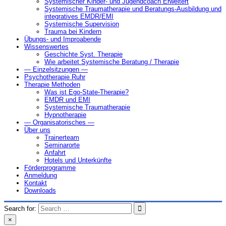
Systemischer Kinder- und Jugendcoach Erweitert
Systemische Traumatherapie und Beratungs-Ausbildung und
integratives EMDR/EMI
Systemische Supervision
Trauma bei Kindern
Übungs- und Improabende
Wissenswertes
Geschichte Syst. Therapie
Wie arbeitet Systemische Beratung / Therapie
— Einzelsitzungen —
Psychotherapie Ruhr
Therapie Methoden
Was ist Ego-State-Therapie?
EMDR und EMI
Systemische Traumatherapie
Hypnotherapie
— Organisatorisches —
Über uns
Trainerteam
Seminarorte
Anfahrt
Hotels und Unterkünfte
Förderprogramme
Anmeldung
Kontakt
Downloads
Search for:
×