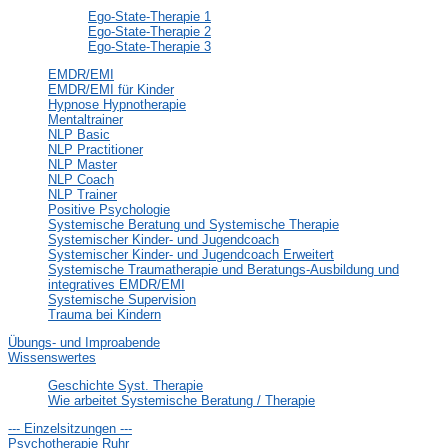
Ego-State-Therapie 1
Ego-State-Therapie 2
Ego-State-Therapie 3
EMDR/EMI
EMDR/EMI für Kinder
Hypnose Hypnotherapie
Mentaltrainer
NLP Basic
NLP Practitioner
NLP Master
NLP Coach
NLP Trainer
Positive Psychologie
Systemische Beratung und Systemische Therapie
Systemischer Kinder- und Jugendcoach
Systemischer Kinder- und Jugendcoach Erweitert
Systemische Traumatherapie und Beratungs-Ausbildung und
integratives EMDR/EMI
Systemische Supervision
Trauma bei Kindern
Übungs- und Improabende
Wissenswertes
Geschichte Syst. Therapie
Wie arbeitet Systemische Beratung / Therapie
--- Einzelsitzungen ---
Psychotherapie Ruhr