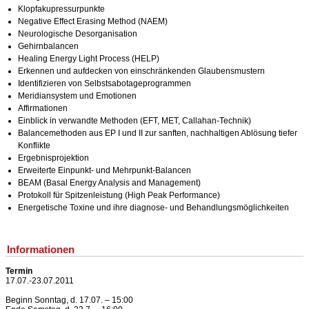
Klopfakupressurpunkte
Negative Effect Erasing Method (NAEM)
Neurologische Desorganisation
Gehirnbalancen
Healing Energy Light Process (HELP)
Erkennen und aufdecken von einschränkenden Glaubensmustern
Identifizieren von Selbstsabotageprogrammen
Meridiansystem und Emotionen
Affirmationen
Einblick in verwandte Methoden (EFT, MET, Callahan-Technik)
Balancemethoden aus EP I und II zur sanften, nachhaltigen Ablösung tiefer
Konflikte
Ergebnisprojektion
Erweiterte Einpunkt- und Mehrpunkt-Balancen
BEAM (Basal Energy Analysis and Management)
Protokoll für Spitzenleistung (High Peak Performance)
Energetische Toxine und ihre diagnose- und Behandlungsmöglichkeiten
Informationen
Termin
17.07.-23.07.2011
Beginn Sonntag, d. 17.07. – 15:00