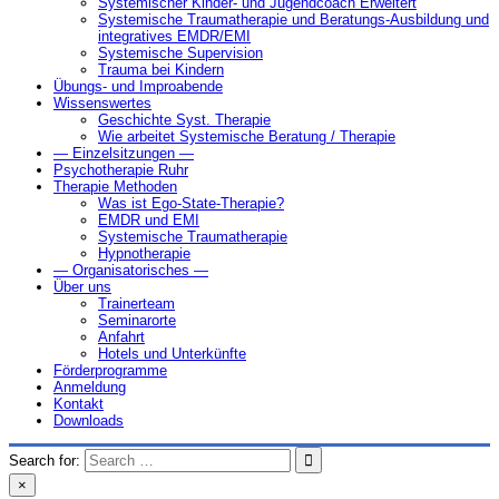
Systemischer Kinder- und Jugendcoach Erweitert
Systemische Traumatherapie und Beratungs-Ausbildung und
integratives EMDR/EMI
Systemische Supervision
Trauma bei Kindern
Übungs- und Improabende
Wissenswertes
Geschichte Syst. Therapie
Wie arbeitet Systemische Beratung / Therapie
— Einzelsitzungen —
Psychotherapie Ruhr
Therapie Methoden
Was ist Ego-State-Therapie?
EMDR und EMI
Systemische Traumatherapie
Hypnotherapie
— Organisatorisches —
Über uns
Trainerteam
Seminarorte
Anfahrt
Hotels und Unterkünfte
Förderprogramme
Anmeldung
Kontakt
Downloads
Search for:
×