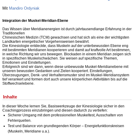
Mit
Mandiro Ordyniak
Integration der Muskel-Meridian-Ebene
Das Wissen über Meridianenergien ist durch jahrtausendlange Erfahrung in der
Traditionellen
Chinesischen Medizin (TCM) gewachsen und hat sich als eine der wichtigsten
Landkarten energetischer Vorgehensweisen bewährt.
Die Kinesiologie entdeckte, dass Muskeln auf der unterbewussten Ebene eng
mit bestimmten Meridianen kooperieren und damit auf kraftvolle Art bestimmen,
in welche Richtung wir uns bewegen. Blockaden in einem Meridian zeigen sich
in spezifischen Muskelschwächen. Sie weisen auf spezifische Themen,
Emotionen und Einstellungen.
Erfolgreich sind wir dann, wenn diese unbewusste Muskel-Meridianebene mit
unseren bewussten Gedanken und Zielen kooperiert. Einstellungen,
Überzeugungen, Denk- und Verhaltensmuster sind im Muskel-Meridiansystem
tief verankert und formen dort auch unsere körperlichen Aktivitäten bis auf die
Stoffwechselebene.
Inhalte
In dieser Woche lernen Sie, Basiswerkzeuge der Kinesiologie sicher in den
Coachingprozess einzubringen und diesen dadurch zu vertiefen:
Sicherer Umgang mit dem professionellen Muskeltest, Ausschalten von
Fehlerquellen.
Test und Balance von grundlegenden Körper – Energiefunktionskreisen
(Muskeln, Meridiane u.a.).