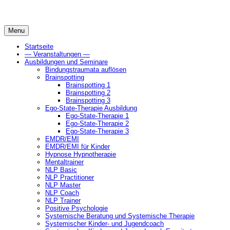
Skip
to
content
Menu
Startseite
— Veranstaltungen —
Ausbildungen und Seminare
Bindungstraumata auflösen
Brainspotting
Brainspotting 1
Brainspotting 2
Brainspotting 3
Ego-State-Therapie Ausbildung
Ego-State-Therapie 1
Ego-State-Therapie 2
Ego-State-Therapie 3
EMDR/EMI
EMDR/EMI für Kinder
Hypnose Hypnotherapie
Mentaltrainer
NLP Basic
NLP Practitioner
NLP Master
NLP Coach
NLP Trainer
Positive Psychologie
Systemische Beratung und Systemische Therapie
Systemischer Kinder- und Jugendcoach