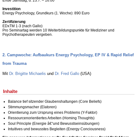
Ende Samstag, d. 23.7. – 16:00
Investition
Energy Psychology, Grundkurs (1. Woche): 890 Euro
Zertifizierung
EDxTM 1-3 (nach Gallo)
Pro Seminartag werden 10 Weiterbildungspunkte für Mediziner und
Psychotherapeuten vergeben.
2. Campwoche: Aufbaukurs Energy Psychology, EP IV & Rapid Relief
from Trauma
Mit
Dr. Brigitte Michaelis
und
Dr. Fred Gallo
(USA)
Inhalte
Balance tief sitzender Glaubenshaltungen (Core Beliefs)
Stimmungsmacher (Elatoren)
Orientierung zum Ursprung eines Problems (Y-Faktor)
Ressourcenorientiertes Arbeiten (Homing Thoughts)
Soul Principle (Energie â€“und Bewusstseinsübungen)
Intuitives und bewusstes Begleiten (Energy Conciousness)