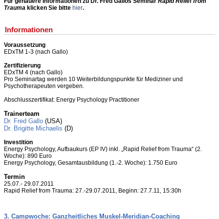
Fü
r genauere Informationen zu Dr. Fred Gallos Seminar
Rapid Relief from
Trauma
klicken Sie bitte
hier
.
Informationen
Voraussetzung
EDxTM 1-3 (nach Gallo)
Zertifizierung
EDxTM 4 (nach Gallo)
Pro Seminartag werden 10 Weiterbildungspunkte für Mediziner und
Psychotherapeuten vergeben.
Abschlusszertifikat: Energy Psychology Practitioner
Trainerteam
Dr. Fred Gallo
(USA)
Dr. Brigitte Michaelis
(D)
Investition
Energy Psychology, Aufbaukurs (EP IV) inkl. „Rapid Relief from Trauma“ (2.
Woche): 890 Euro
Energy Psychology, Gesamtausbildung (1.-2. Woche): 1.750 Euro
Termin
25.07.- 29.07.2011
Rapid Relief from Trauma: 27.-29.07.2011, Beginn: 27.7.11, 15:30h
3. Campwoche: Ganzheitliches Muskel-Meridian-Coaching