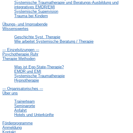
Systemische Traumatherapie und Beratungs-Ausbildung und
integratives EMDR/EMI
Systemische Supervision
Trauma bei Kindern
Übungs- und Improabende
Wissenswertes
Geschichte Syst. Therapie
Wie arbeitet Systemische Beratung / Therapie
--- Einzelsitzungen ---
Psychotherapie Ruhr
Therapie Methoden
Was ist Ego-State-Therapie?
EMDR und EMI
Systemische Traumatherapie
Hypnotherapie
--- Organisatorisches ---
Über uns
Trainerteam
Seminarorte
Anfahrt
Hotels und Unterkünfte
Förderprogramme
Anmeldung
Kontakt