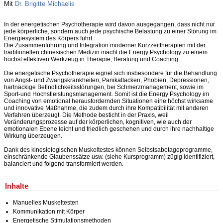
Mit
Dr. Brigitte Michaelis
In der energetischen Psychotherapie wird davon ausgegangen, dass nicht nur
jede körperliche, sondern auch jede psychische Belastung zu einer Störung im
Energiesystem des Körpers führt.
Die Zusammenführung und Integration moderner Kurzzeittherapien mit der
traditionellen chinesischen Medizin macht die Energy Psychology zu einem
höchst effektiven Werkzeug in Therapie, Beratung und Coaching.
Die energetische Psychotherapie eignet sich insbesondere für die Behandlung
von Angst- und Zwangskrankheiten, Panikattacken, Phobien, Depressionen,
hartnäckige Befindlichkeitsstörungen, bei Schmerzmanagement, sowie im
Sport-und Höchstleistungsmanagement. Somit ist die Energy Psychology im
Coaching von emotional herausfordernden Situationen eine höchst wirksame
und innovative Maßnahme, die zudem durch ihre Kompatibilität mit anderen
Verfahren überzeugt. Die Methode besticht in der Praxis, weil
Veränderungsprozesse auf der körperlichen, kognitiven, wie auch der
emotionalen Ebene leicht und friedlich geschehen und durch ihre nachhaltige
Wirkung überzeugen.
Dank des kinesiologischen Muskeltestes können Selbstsabotageprogramme,
einschränkende Glaubenssätze usw. (siehe Kursprogramm) zügig identifiziert,
balanciert und folgend transformiert werden.
Inhalte
Manuelles Muskeltesten
Kommunikation mit Körper
Energetische Stimulationsmethoden