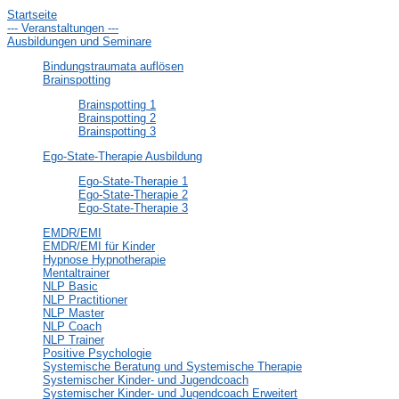
Startseite
--- Veranstaltungen ---
Ausbildungen und Seminare
Bindungstraumata auflösen
Brainspotting
Brainspotting 1
Brainspotting 2
Brainspotting 3
Ego-State-Therapie Ausbildung
Ego-State-Therapie 1
Ego-State-Therapie 2
Ego-State-Therapie 3
EMDR/EMI
EMDR/EMI für Kinder
Hypnose Hypnotherapie
Mentaltrainer
NLP Basic
NLP Practitioner
NLP Master
NLP Coach
NLP Trainer
Positive Psychologie
Systemische Beratung und Systemische Therapie
Systemischer Kinder- und Jugendcoach
Systemischer Kinder- und Jugendcoach Erweitert