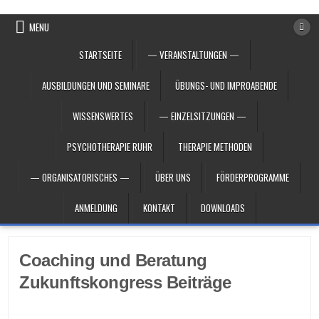
Skip to content
MENU
STARTSEITE
— VERANSTALTUNGEN —
AUSBILDUNGEN UND SEMINARE
ÜBUNGS- UND IMPROABENDE
WISSENSWERTES
— EINZELSITZUNGEN —
PSYCHOTHERAPIE RUHR
THERAPIE METHODEN
— ORGANISATORISCHES —
ÜBER UNS
FÖRDERPROGRAMME
ANMELDUNG
KONTAKT
DOWNLOADS
Coaching und Beratung
Zukunftskongress Beiträge