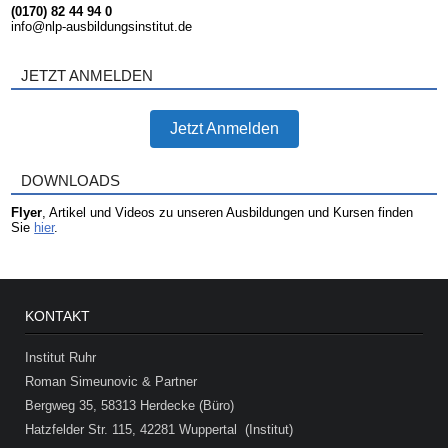
(0170) 82 44 94 0
info@nlp-ausbildungsinstitut.de
JETZT ANMELDEN
Jetzt Anmelden
DOWNLOADS
Flyer
, Artikel und Videos zu unseren Ausbildungen und Kursen finden
Sie
hier
.
KONTAKT
Institut Ruhr
Roman Simeunovic & Partner
Bergweg 35, 58313 Herdecke (Büro)
Hatzfelder Str. 115, 42281 Wuppertal (Institut)