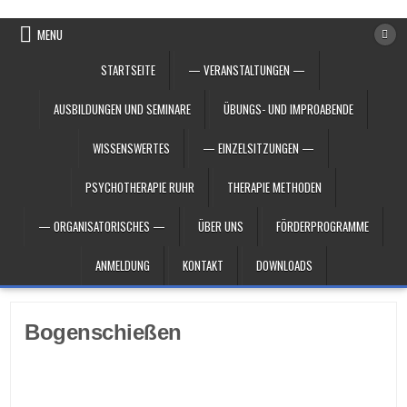
Skip to content
MENU
STARTSEITE
— VERANSTALTUNGEN —
AUSBILDUNGEN UND SEMINARE
ÜBUNGS- UND IMPROABENDE
WISSENSWERTES
— EINZELSITZUNGEN —
PSYCHOTHERAPIE RUHR
THERAPIE METHODEN
— ORGANISATORISCHES —
ÜBER UNS
FÖRDERPROGRAMME
ANMELDUNG
KONTAKT
DOWNLOADS
Bogenschießen