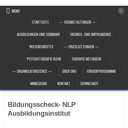
Skip to content
MENU
STARTSEITE
— VERANSTALTUNGEN —
AUSBILDUNGEN UND SEMINARE
ÜBUNGS- UND IMPROABENDE
WISSENSWERTES
— EINZELSITZUNGEN —
PSYCHOTHERAPIE RUHR
THERAPIE METHODEN
— ORGANISATORISCHES —
ÜBER UNS
FÖRDERPROGRAMME
ANMELDUNG
KONTAKT
DOWNLOADS
Bildungsscheck- NLP
Ausbildungsinstitut