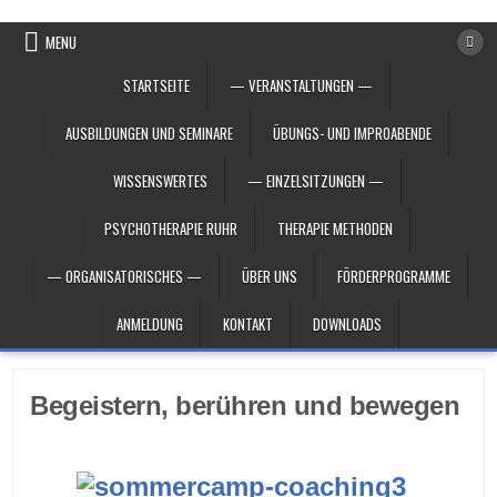
Skip to content
MENU
STARTSEITE
— VERANSTALTUNGEN —
AUSBILDUNGEN UND SEMINARE
ÜBUNGS- UND IMPROABENDE
WISSENSWERTES
— EINZELSITZUNGEN —
PSYCHOTHERAPIE RUHR
THERAPIE METHODEN
— ORGANISATORISCHES —
ÜBER UNS
FÖRDERPROGRAMME
ANMELDUNG
KONTAKT
DOWNLOADS
Begeistern, berühren und bewegen