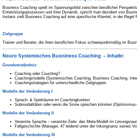
Business Coaching spielt im Spannungsfeld zwischen beruflicher Perspektive
Entwicklungsprozessen und ihrer Dynamik, spricht man dezidiert von Busin
Instanz zielt Business Coaching auf eine spezifische Klientel, in der Rege
Zielgruppe
Trainer und Berater, die ihren beruflichen Fokus schwerpunktmäßig im Busin
Neuro Systemisches Busniness Coaching – Inhalte:
Grundverständnis
Coaching oder Couching?
Coachingmodelle (Systemisches Coaching, Business Coaching, Integ
Coachingstrategien für unterschiedliche Zielgruppen
Modelle der Veränderung I
Sprach- & Spielräume im Coachingkontext
Submodalitäten oder wenn die Sinne sprechen könnten (Optimismus-
Modelle der Veränderung II
Verarmte Sprache – verarmte Ziele: das Meta-Modell im Lösungsraum 
Fallgeschichte (Manager, 47 leidend unter der Inkongruenz seines Vo
Modelle der Veränderung III