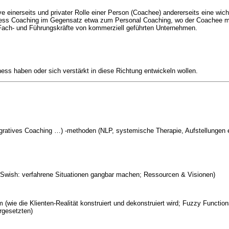
 einerseits und privater Rolle einer Person (Coachee) andererseits eine wich
ess Coaching im Gegensatz etwa zum Personal Coaching, wo der Coachee mit 
l Fach- und Führungskräfte von kommerziell geführten Unternehmen.
ess haben oder sich verstärkt in diese Richtung entwickeln wollen.
ratives Coaching …) -methoden (NLP, systemische Therapie, Aufstellungen e
Swish: verfahrene Situationen gangbar machen; Ressourcen & Visionen)
(wie die Klienten-Realität konstruiert und dekonstruiert wird; Fuzzy Functi
rgesetzten)