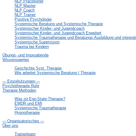
NLP Practitioner
NLP Master
NLP Coach
NLP Trainer
Positive Psychologie
Systemische Beratung und Systemische Therapie
Systemischer Kinder- und Jugendcoach
Systemischer Kinder- und Jugendcoach Erweitert
Systemische Traumatherapie und Beratungs-Ausbildung und integr
Systemische Supervision
Trauma bei Kindern
Übungs- und Improabende
Wissenswertes
Geschichte Syst. Therapie
Wie arbeitet Systemische Beratung / Therapie
--- Einzelsitzungen ---
Psychotherapie Ruhr
Therapie Methoden
Was ist Ego-State-Therapie?
EMDR und EMI
Systemische Traumatherapie
Hypnotherapie
--- Organisatorisches ---
Über uns
Trainerteam