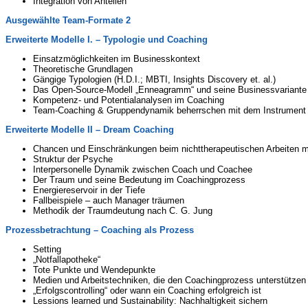
Integration von Anteilen
Ausgewählte Team-Formate 2
Erweiterte Modelle I. – Typologie und Coaching
Einsatzmöglichkeiten im Businesskontext
Theoretische Grundlagen
Gängige Typologien (H.D.I.; MBTI, Insights Discovery et. al.)
Das Open-Source-Modell „Enneagramm“ und seine Businessvariante
Kompetenz- und Potentialanalysen im Coaching
Team-Coaching & Gruppendynamik beherrschen mit dem Instrument „
Erweiterte Modelle II – Dream Coaching
Chancen und Einschränkungen beim nichttherapeutischen Arbeiten 
Struktur der Psyche
Interpersonelle Dynamik zwischen Coach und Coachee
Der Traum und seine Bedeutung im Coachingprozess
Energiereservoir in der Tiefe
Fallbeispiele – auch Manager träumen
Methodik der Traumdeutung nach C. G. Jung
Prozessbetrachtung – Coaching als Prozess
Setting
„Notfallapotheke“
Tote Punkte und Wendepunkte
Medien und Arbeitstechniken, die den Coachingprozess unterstützen
„Erfolgscontrolling“ oder wann ein Coaching erfolgreich ist
Lessions learned und Sustainability: Nachhaltigkeit sichern