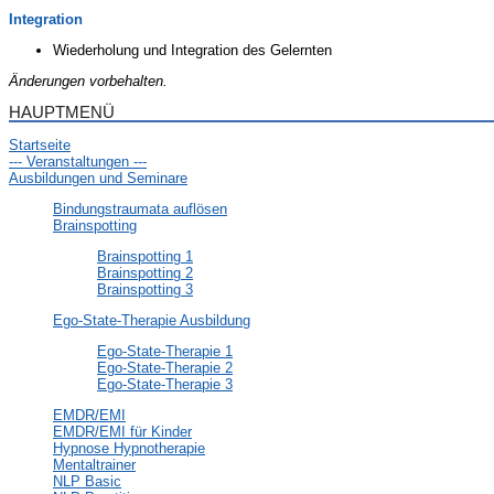
Integration
Wiederholung und Integration des Gelernten
Änderungen vorbehalten.
HAUPTMENÜ
Startseite
--- Veranstaltungen ---
Ausbildungen und Seminare
Bindungstraumata auflösen
Brainspotting
Brainspotting 1
Brainspotting 2
Brainspotting 3
Ego-State-Therapie Ausbildung
Ego-State-Therapie 1
Ego-State-Therapie 2
Ego-State-Therapie 3
EMDR/EMI
EMDR/EMI für Kinder
Hypnose Hypnotherapie
Mentaltrainer
NLP Basic