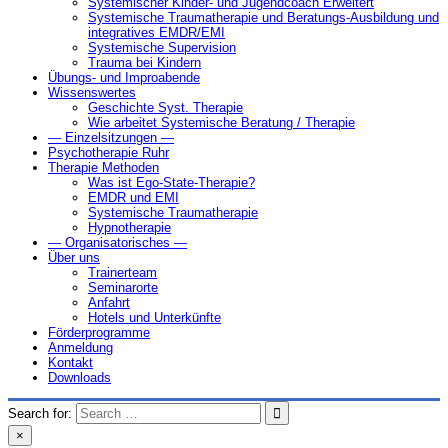
Systemischer Kinder- und Jugendcoach Erweitert
Systemische Traumatherapie und Beratungs-Ausbildung und
integratives EMDR/EMI
Systemische Supervision
Trauma bei Kindern
Übungs- und Improabende
Wissenswertes
Geschichte Syst. Therapie
Wie arbeitet Systemische Beratung / Therapie
— Einzelsitzungen —
Psychotherapie Ruhr
Therapie Methoden
Was ist Ego-State-Therapie?
EMDR und EMI
Systemische Traumatherapie
Hypnotherapie
— Organisatorisches —
Über uns
Trainerteam
Seminarorte
Anfahrt
Hotels und Unterkünfte
Förderprogramme
Anmeldung
Kontakt
Downloads
Search for:
×