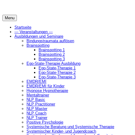
Skip
to
content
Menu
Startseite
— Veranstaltungen —
Ausbildungen und Seminare
Bindungstraumata auflösen
Brainspotting
Brainspotting 1
Brainspotting 2
Brainspotting 3
Ego-State-Therapie Ausbildung
Ego-State-Therapie 1
Ego-State-Therapie 2
Ego-State-Therapie 3
EMDR/EMI
EMDR/EMI für Kinder
Hypnose Hypnotherapie
Mentaltrainer
NLP Basic
NLP Practitioner
NLP Master
NLP Coach
NLP Trainer
Positive Psychologie
Systemische Beratung und Systemische Therapie
Systemischer Kinder- und Jugendcoach