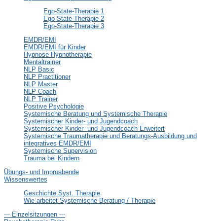
Ego-State-Therapie 1
Ego-State-Therapie 2
Ego-State-Therapie 3
EMDR/EMI
EMDR/EMI für Kinder
Hypnose Hypnotherapie
Mentaltrainer
NLP Basic
NLP Practitioner
NLP Master
NLP Coach
NLP Trainer
Positive Psychologie
Systemische Beratung und Systemische Therapie
Systemischer Kinder- und Jugendcoach
Systemischer Kinder- und Jugendcoach Erweitert
Systemische Traumatherapie und Beratungs-Ausbildung und
integratives EMDR/EMI
Systemische Supervision
Trauma bei Kindern
Übungs- und Improabende
Wissenswertes
Geschichte Syst. Therapie
Wie arbeitet Systemische Beratung / Therapie
--- Einzelsitzungen ---